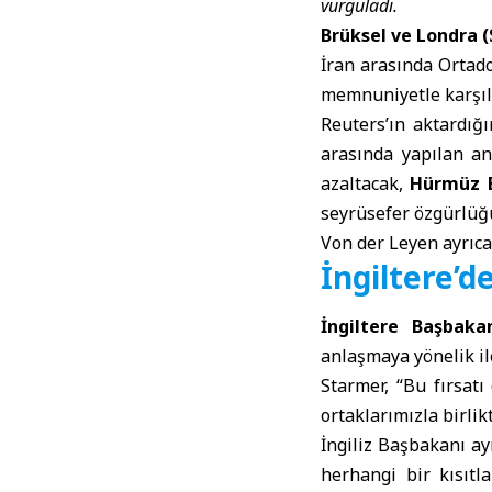
vurguladı.
Brüksel ve Londra 
İran arasında Ortad
memnuniyetle karşıl
Reuters’ın aktardığ
arasında yapılan an
azaltacak,
Hürmüz 
seyrüsefer özgürlüğü
Von der Leyen ayrıca,
İngiltere’d
İngiltere Başbaka
anlaşmaya yönelik il
Starmer, “Bu fırsat
ortaklarımızla birlikt
İngiliz Başbakanı a
herhangi bir kısıtl