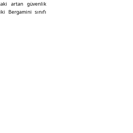
daki artan güvenlik
ki Bergamini sınıfı
nıfı fırkateynlerin
iyor. Ancak Başbakan
ğunluğa sahip olması
larında
lasının yüzde 3’ünden
bulunuyor.