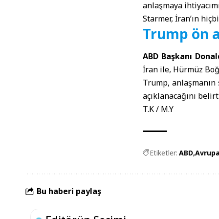
anlaşmaya ihtiyacımı
Starmer, İran’ın hiç
Trump ön 
ABD Başkanı Dona
İran ile, Hürmüz Boğ
Trump, anlaşmanın s
açıklanacağını belirt
T.K / M.Y
Etiketler:
ABD
Avrupa
Bu haberi paylaş