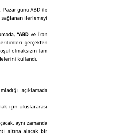
n
, Pazar günü ABD ile
 sağlanan ilerlemeyi
lamada,
“
ABD
ve İran
erilimleri gerçekten
koşul olmaksızın tam
elerini kullandı.
mladığı açıklamada
ak için uluslararası
açacak, aynı zamanda
ti altına alacak bir