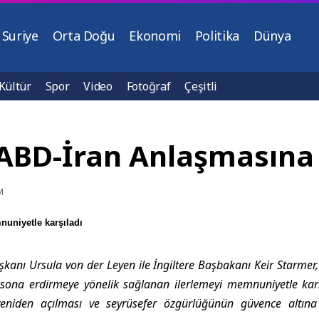
Suriye
Orta Doğu
Ekonomi
Politika
Dünya
Kültür
Spor
Video
Fotoğraf
Çeşitli
n ABD-İran Anlaşmasına
M
uniyetle karşıladı
anı Ursula von der Leyen ile İngiltere Başbakanı Keir Starmer,
sona erdirmeye yönelik sağlanan ilerlemeyi memnuniyetle karşı
eniden açılması ve seyrüsefer özgürlüğünün güvence altına