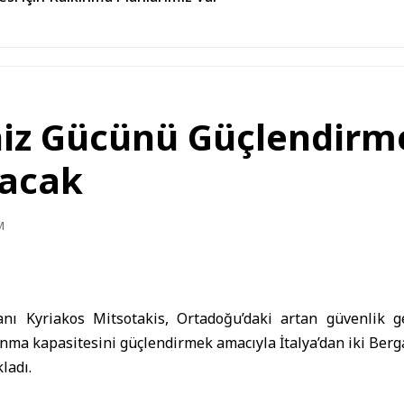
iz Gücünü Güçlendirme 
nacak
M
ı Kyriakos Mitsotakis, Ortadoğu’daki artan güvenlik ge
nma kapasitesini güçlendirmek amacıyla İtalya’dan iki Berga
ladı.