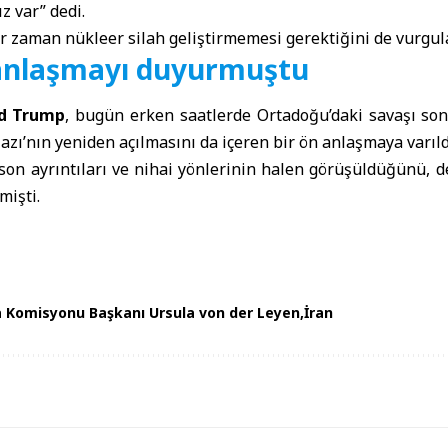
z var” dedi.
bir zaman nükleer silah geliştirmemesi gerektiğini de vurgul
anlaşmayı duyurmuştu
ld Trump
, bugün erken saatlerde Ortadoğu’daki savaşı so
azı’nın yeniden açılmasını da içeren bir ön anlaşmaya varıl
on ayrıntıları ve nihai yönlerinin halen görüşüldüğünü, de
mişti.
 Komisyonu Başkanı Ursula von der Leyen
İran