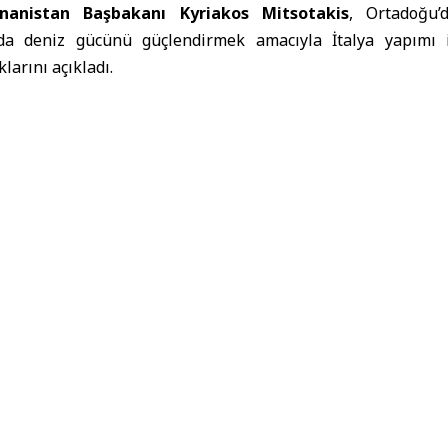
nanistan Başbakanı Kyriakos Mitsotakis
, Ortadoğu’
ında deniz gücünü güçlendirmek amacıyla İtalya yapımı i
larını açıkladı.
öre,
Dışişleri ve Savunma Konseyi
ayrıca Alman MEKO sı
 askeri şifreleme yazılımının güncellenmesini de onayladı.
 onayı bekleniyor
alımlarının yürürlüğe girmesi için parlamento onayı gerek
indeki Yeni Demokrasi Partisi’nin parlamentoda mutlak ço
n onaylanmasının muhtemel olduğu değerlendiriliyor.
rcamalarında NATO’nun ön sıra
a, Estonya ve Letonya ile birlikte gayrisafi yurt içi hası
arcamalarına ayıran dört
NATO
ülkesinden biri konumunda 