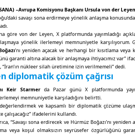
(SANA) –
Avrupa Komisyonu Başkanı Ursula von der Leye
oğu’daki savaşı sona erdirmeye yönelik anlaşma konusunda
adı.
ına göre von der Leyen, X platformunda yayımladığı açık
laşmaya yönelik ilerlemeyi memnuniyetle karşılıyorum. G
Boğazı
’nı yeniden açacak ve herhangi bir kısıtlama veya 
nü garanti altına alacak bir anlaşmaya ihtiyacımız var” ifad
 “İran’ın nükleer silah üretimine izin verilmemeli” dedi.
en diplomatik çözüm çağrısı
nı Keir Starmer
da Pazar günü X platformunda yayı
erlemeyi memnuniyetle karşıladığını belirtti.
ı değerlendirmek ve kapsamlı bir diplomatik çözüme ulaşm
e çalışacağız” ifadelerini kullandı.
yrıca, “Savaşı sona erdirecek ve Hürmüz Boğazı’nı yeniden 
ama veya koşul olmaksızın seyrüsefer özgürlüğünü garan