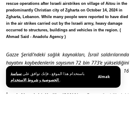
rescue operations after Israeli airstrikes on village of Aitou in the
predominantly Christian city of Zgharta on October 14, 2024 in
Zgharta, Lebanon. While many people were reported to have died
in the air strikes carried out by the Israeli army, heavy damage
occurred to structures, buildings and vehicles in the region. (
Ahmad Said - Anadolu Agency )
Gazze Şeridi’ndeki sağlık kaynakları, İsrail saldırılarında
hayatını kaybedenlerin sayısının 72 bin 773’e yükseldiğini
açıkladı. Son 24 saatte bir kişinin yaşamını yitirdiği, 16
باستخدام هذا الموقع ، فإنك توافق على
سياسة
Almak
kişinin ise yaralandığı bildirildi.
و
الخصوصية
شروط الاستخدام
.
İşgal Altındaki Kudüs (SANA) –
Gazze Şeridi
’ndeki
sağlık kaynakları, 11 Ekim’de ilan edilen ateşkesin
ardından İsrail’in Gazze’ye yönelik saldırılarında ölü
sayısının 881’e, yaralı sayısının ise 2 bin 621’e
yükseldiğini açıkladı.