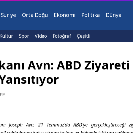
Suriye
Orta Doğu
Ekonomi
Politika
Dünya
Kültür
Spor
Video
Fotoğraf
Çeşitli
nı Avn: ABD Ziyareti
Yansıtıyor
3 PM
ı Joseph Avn, 21 Temmuz’da ABD’ye gerçekleştireceği ziy
rail saldırılarına kalıcı çözüm bulma ve bölgede istikrarı sağlama 