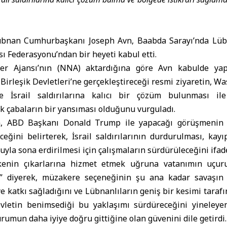
bnan Cumhurbaşkanı Joseph Avn, Baabda Sarayı’nda Lübn
sı Federasyonu’ndan bir heyeti kabul etti.
r Ajansı’nın (NNA) aktardığına göre Avn kabulde yapt
rleşik Devletleri’ne gerçekleştireceği resmi ziyaretin, W
e İsrail saldırılarına kalıcı bir çözüm bulunması ile
k çabaların bir yansıması olduğunu vurguladı.
, ABD Başkanı Donald Trump ile yapacağı görüşmenin 
eğini belirterek, İsrail saldırılarının durdurulması, kayı
yla sona erdirilmesi için çalışmaların sürdürüleceğini ifade
kenin çıkarlarına hizmet etmek uğruna vatanımın uçu
.” diyerek, müzakere seçeneğinin şu ana kadar savaşın
 katkı sağladığını ve Lübnanlıların geniş bir kesimi taraf
evletin benimsediği bu yaklaşımı sürdüreceğini yineleye
umun daha iyiye doğru gittiğine olan güvenini dile getirdi.