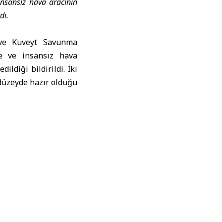
insansız hava aracının
dı.
ve
Kuveyt Savunma
ze ve insansız hava
ldiği bildirildi. İki
 düzeyde hazır olduğu
ma
aklaşımını
sistemlerinin İran’a
a ettiğini duyurdu.
urumunda olunduğunu
rafından yayımlanan