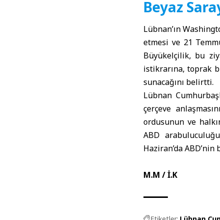
Beyaz Sara
Lübnan’ın Washingto
etmesi ve 21 Temmu
Büyükelçilik, bu ziy
istikrarına, toprak 
sunacağını belirtti.
Lübnan Cumhurbaşka
çerçeve anlaşmasın
ordusunun ve halkı
ABD arabuluculuğun
Haziran’da ABD’nin b
M.M / İ.K
Etiketler:
Lübnan Cum