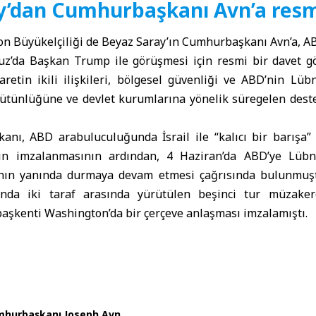
y’dan Cumhurbaşkanı Avn’a resm
n Büyükelçiliği de Beyaz Saray’ın Cumhurbaşkanı Avn’a, AB
z’da Başkan Trump ile görüşmesi için resmi bir davet gö
aretin ikili ilişkileri, bölgesel güvenliği ve ABD’nin Lü
bütünlüğüne ve devlet kurumlarına yönelik süregelen deste
nı, ABD arabuluculuğunda İsrail ile “kalıcı bir barışa”
ın imzalanmasının ardından, 4 Haziran’da ABD’ye Lübna
nın yanında durmaya devam etmesi çağrısında bulunmuştu
da iki taraf arasında yürütülen beşinci tur müzaker
aşkenti Washington’da bir çerçeve anlaşması imzalamıştı.
hurbaşkanı Joseph Avn