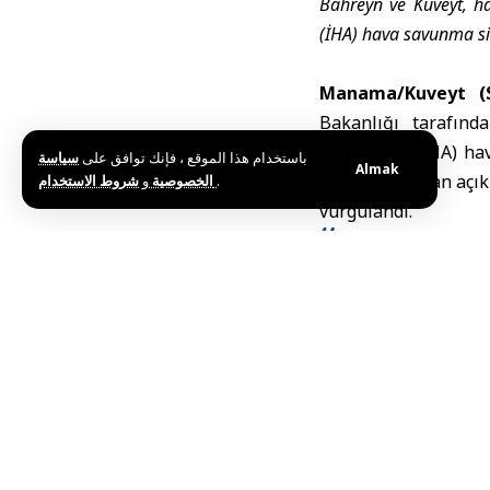
Bahreyn ve Kuveyt, ha
(İHA) hava savunma sis
Manama/Kuveyt (
Bakanlığı
tarafında
araçlarının (İHA) ha
باستخدام هذا الموقع ، فإنك توافق على
سياسة
Almak
ülkeden yapılan açık
و
الخصوصية
شروط الاستخدام
.
vurgulandı.
Arap Ülkeleri ve 
Bahreyn: 
sürdürüyor
Bahreyn Savunma Gü
ait çok sayıda ins
Komutanlık, krallı
vurguladı.
Bahreyn Resmi Habe