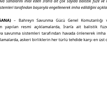
va sahalarını ihlal eden İran’a ait çok sayıda balistik füze ve 
temleri tarafından başarıyla engellenerek imha edildiğini açıkla
SANA)
–
Bahreyn Savunma Gücü Genel Komutanlığı
n yapılan resmi açıklamalarda, İran’a ait balistik fü
va savunma sistemleri tarafından havada önlenerek imha edi
lamalarda, askeri birliklerin her türlü tehdide karşı en üst
KİK’ten İran’ın Körfez’deki Saldırılarına Ortak Tepki ve Kına
“İran sistematik düşmanca y
”
cü Genel Komutanlığı
bugün yaptığı açıklamada, savunma 
ansız hava aracı (İHA) ve füzeyi havada önleyerek imh
ğı korumak için en üst düzeyde teyakkuz ve hazırlık d
r Ajansı’nın (BNA) aktardığına göre Genel Komutanlık ta