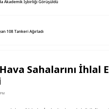
da Akademik İşbirliği Görüşüldü
an 108 Tankeri Ağırladı
Hava Sahalarını İhlal E
i
0 PM