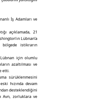
anlı İş Adamları ve
ığı açıklamada, 21
ashington’ın Lübnan’a
 bölgede istikrarın
Lübnan için olumlu
pların azaltılması ve
 etti.
ruma sürüklenmesini
 eski hızında devam
ından desteklendiğini
n Avn, zorluklara ve