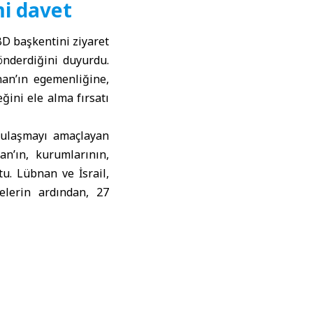
i davet
D başkentini ziyaret
nderdiğini duyurdu.
bnan’ın egemenliğine,
ğini ele alma fırsatı
 ulaşmayı amaçlayan
n’ın, kurumlarının,
. Lübnan ve İsrail,
elerin ardından, 27