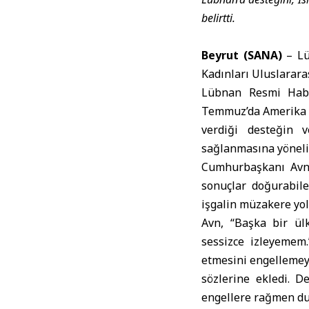
belirtti.
Beyrut (SANA)
– Lü
Kadınları Uluslarara
Lübnan Resmi Habe
Temmuz’da Amerika Bi
verdiği desteğin v
sağlanmasına yöneli
Cumhurbaşkanı Avn
sonuçlar doğurabilec
işgalin müzakere yolu
Avn, “Başka bir ül
sessizce izleyemem
etmesini engellemeye
sözlerine ekledi. D
engellere rağmen dur