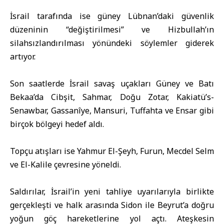
İsrail tarafında ise güney Lübnan’daki güvenlik
düzeninin “değiştirilmesi” ve Hizbullah’ın
silahsızlandırılması yönündeki söylemler giderek
artıyor.
Son saatlerde İsrail savaş uçakları Güney ve Batı
Bekaa’da Cibşit, Sahmar, Doğu Zotar, Kakiatü’s-
Senawbar, Gassanîye, Mansuri, Tuffahta ve Ensar gibi
birçok bölgeyi hedef aldı.
Topçu atışları ise Yahmur El-Şeyh, Furun, Mecdel Selm
ve El-Kalile çevresine yöneldi.
Saldırılar, İsrail’in yeni tahliye uyarılarıyla birlikte
gerçekleşti ve halk arasında Sidon ile Beyrut’a doğru
yoğun göç hareketlerine yol açtı. Ateşkesin