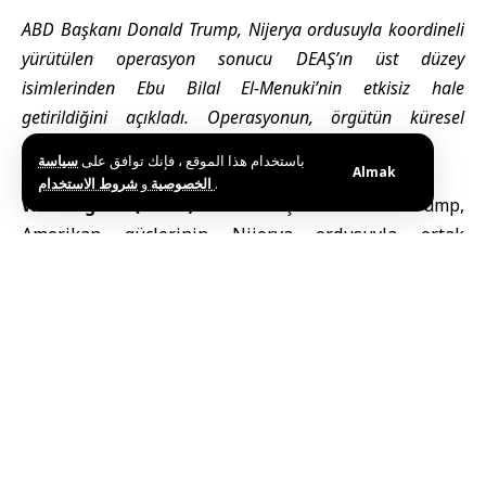
ABD Başkanı Donald Trump, Nijerya ordusuyla koordineli
yürütülen operasyon sonucu DEAŞ’ın üst düzey
isimlerinden Ebu Bilal El-Menuki’nin etkisiz hale
getirildiğini açıkladı. Operasyonun, örgütün küresel
kapasitesine ağır darbe vurduğu belirtildi.
باستخدام هذا الموقع ، فإنك توافق على
سياسة
Almak
و
الخصوصية
شروط الاستخدام
.
Washington (SANA) –
ABD
Başkanı Donald Trump,
Amerikan
güçlerinin Nijerya ordusuyla ortak
yürüttüğü hassas bir operasyon sonucu, dünyanın en
tehlikeli aktif teröristlerinden birinin öldürüldüğünü
açıkladı.
Trump, bugün Truth Social platformundan yaptığı
açıklamada, DEAŞ’ın ikinci adamı olarak bilinen Ebu
Bilal el-Menuki’nin Afrika’da saklanabileceğini
düşündüğünü ancak istihbarat birimlerinin uzun