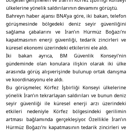
bölgesel gelişmeleri ve
İran
’ın Körfez İşbirliği Konseyi
ülkelerine yönelik saldırılarının devamını görüştü.
Bahreyn haber ajansı BNA’ya göre, iki bakan, telefon
görüşmesinde bölgedeki deniz seyir güvenliğini
sağlama çabalarını ve İran’ın Hürmüz Boğazı’nı
kapatmasının enerji güvenliği, tedarik zincirleri ve
küresel ekonomi üzerindeki etkilerini ele aldı.
İki bakan ayrıca,
BM Güvenlik Konseyi
’nin
gündeminde olan konulara ilişkin olarak iki ülke
arasında görüş alışverişinde bulunup ortak danışma
ve koordinasyonu ele aldı.
Bu görüşmeler, Körfez İşbirliği Konseyi ülkelerine
yönelik İran’ın tekrarlayan saldırıları ve bunun deniz
seyir güvenliği ile küresel enerji arzı üzerindeki
etkileri nedeniyle Körfez bölgesindeki gerilimin
artması bağlamında gerçekleşiyor. Özellikle İran’ın
Hürmüz Boğazı’nı kapatmasının tedarik zincirleri ve