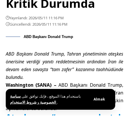
Kritik Durumda
Yayınlandı: 2026/05/11 11:16 PM
Güncellendi: 2026/05/11 11:16 PM
ABD Başkanı Donald Trump
ABD Başkanı Donald Trump, Tahran yönetiminin ateşkes
önerisine verdiği yanıtı reddetmesinin ardından İran ile
devam eden savaşta “tam zafer” kazanma taahhüdünde
bulundu.
Washington (SANA) –
ABD Başkanı Donald Trump
,
Beyaz Saray’da düzenlediği basın toplantısında, İran
باستخدام هذا الموقع ، فإنك توافق على
سياسة
Almak
ile süregelen çatışmalara ve diplomatik sürece ilişkin
و
الخصوصية
شروط الاستخدام
.
açıklamalarda bulundu.
Ateşkes “yaşam destek
ünitesindeki hasta” gibi: Tam