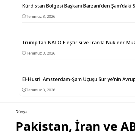
Kürdistan Bölgesi Başkanı Barzani’den Şam’daki 
Temmuz 3, 2026
Trump’tan NATO Eleştirisi ve İran’la Nükleer Mü
Temmuz 3, 2026
El-Husri: Amsterdam-Şam Uçuşu Suriye’nin Avru
Temmuz 3, 2026
Dünya
Pakistan, İran ve A