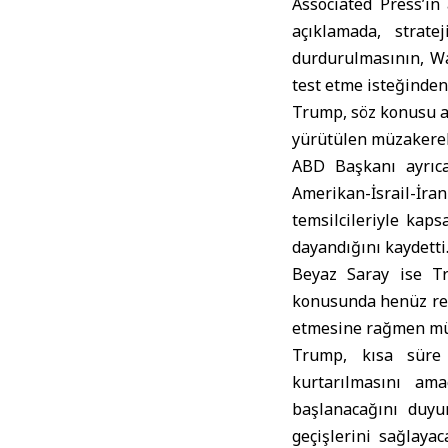
Associated Press’in
açıklamada, strate
durdurulmasının, Wa
test etme isteğinden
Trump, söz konusu a
yürütülen müzakerele
ABD Başkanı ayrıc
Amerikan-İsrail-İra
temsilcileriyle kap
dayandığını kaydetti
Beyaz Saray
ise Tru
konusunda henüz res
etmesine rağmen müz
Trump, kısa süre
kurtarılmasını am
başlanacağını duyu
geçişlerini sağlaya