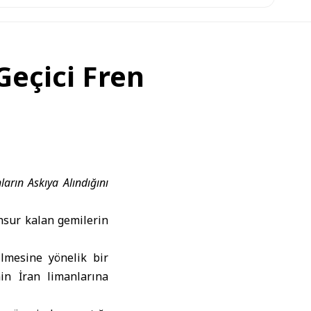
eçici Fren
rın Askıya Alındığını
hsur kalan gemilerin
ilmesine yönelik bir
inin
İran
limanlarına