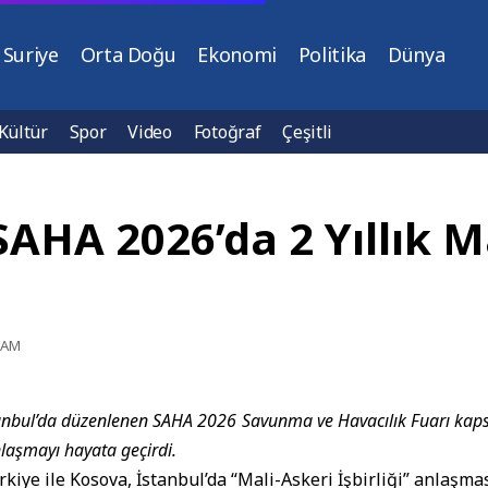
Suriye
Orta Doğu
Ekonomi
Politika
Dünya
Kültür
Spor
Video
Fotoğraf
Çeşitli
SAHA 2026’da 2 Yıllık M
7 AM
stanbul’da düzenlenen SAHA 2026 Savunma ve Havacılık Fuarı kap
nlaşmayı hayata geçirdi.
kiye ile
Kosova
, İstanbul’da “Mali-Askeri İşbirliği” anlaşma