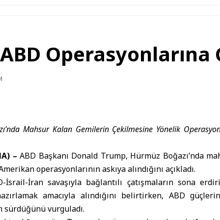
ABD Operasyonlarına G
M
’nda Mahsur Kalan Gemilerin Çekilmesine Yönelik Operasyonla
A) –
ABD Başkanı
Donald Trump,
Hürmüz Boğazı
’nda ma
Amerikan operasyonlarının askıya alındığını açıkladı.
-İsrail-İran savaşı
yla bağlantılı çatışmaların sona erdir
zırlamak amacıyla alındığını belirtirken, ABD güçler
n sürdüğünü vurguladı.