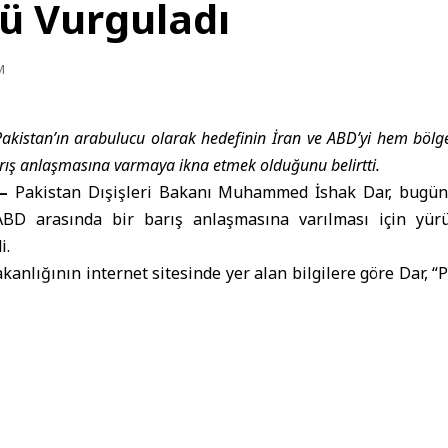
ü Vurguladı
M
 Pakistan’ın arabulucu olarak hedefinin İran ve ABD’yi hem bö
arış anlaşmasına varmaya ikna etmek olduğunu belirtti.
–
Pakistan Dışişleri Bakanı Muhammed İshak Dar, bugün 
ABD arasında bir barış anlaşmasına varılması için yür
i.
akanlığının internet sitesinde yer alan bilgilere göre Dar, “
 ve ABD’yi hem bölgenin hem de dünyanın ihtiyacı olan b
ir.” ifadelerini kullanarak, müzakerelerde önemli bir i
i dile getirdi.
gede ateşkesin sağlanması, diyaloğun başlatılması ve Körf
si için yoğun çaba sarf ettiğini belirterek, bu ülkelere d
dı.