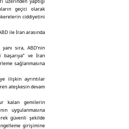
rı üzerinden yaptığı
ların geçici olarak
erelerin ciddiyetini
BD ile İran arasında
n yanı sıra, ABD’nin
ri başarıya” ve İran
lerleme sağlanmasına
e ilişkin ayrıntılar
iren ateşkesin devam
r kalan gemilerin
anın uygulanmasına
rek güvenli şekilde
engelleme girişimine