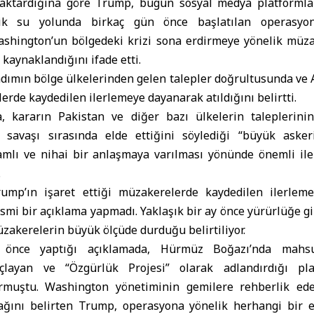
 aktardığına göre Trump, bugün sosyal medya platformla
jik su yolunda birkaç gün önce başlatılan operasyon
shington’un bölgedeki krizi sona erdirmeye yönelik müzak
 kaynaklandığını ifade etti.
dımın bölge ülkelerinden gelen talepler doğrultusunda ve A
rde kaydedilen ilerlemeye dayanarak atıldığını belirtti.
a, kararın
Pakistan
ve diğer bazı ülkelerin taleplerini
n savaşı sırasında elde ettiğini söylediği “büyük aske
samlı ve nihai bir anlaşmaya varılması yönünde önemli i
.
mp’ın işaret ettiği müzakerelerde kaydedilen ilerlemey
mi bir açıklama yapmadı. Yaklaşık bir ay önce yürürlüğe g
akerelerin büyük ölçüde durduğu belirtiliyor.
 önce yaptığı açıklamada, Hürmüz Boğazı’nda mahsu
açlayan ve “Özgürlük Projesi” olarak adlandırdığı pl
rmuştu. Washington yönetiminin gemilere rehberlik ede
cağını belirten Trump, operasyona yönelik herhangi bir 