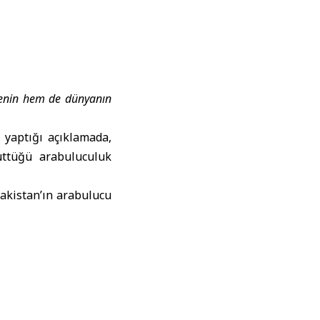
lgenin hem de dünyanın
yaptığı açıklamada,
üttüğü arabuluculuk
Pakistan’ın arabulucu
ir barış anlaşmasına
lerleme kaydedilmesi
ez ülkelerine yönelik
üzenlenen saldırıları