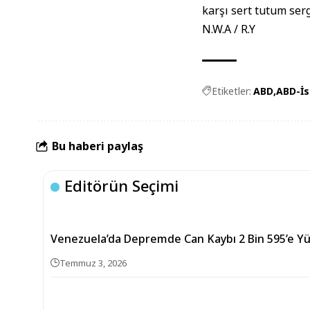
karşı sert tutum ser
N.W.A / R.Y
Etiketler:
ABD
ABD-İs
Bu haberi paylaş
Editörün Seçimi
Venezuela’da Depremde Can Kaybı 2 Bin 595’e Yü
Temmuz 3, 2026