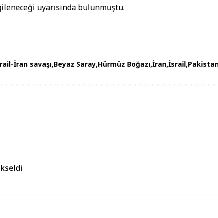
gileneceği uyarısında bulunmuştu.
rail-İran savaşı
Beyaz Saray
Hürmüz Boğazı
İran
İsrail
Pakista
kseldi