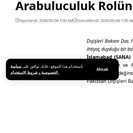
Arabuluculuk Rolün
Yayınlandı: 2026/05/06 1:00 AM
Güncellendi: 2026/05/06 1:00 A
Dışişleri Bakanı Dar,
ihtiyaç duyduğu bir b
İslamabad (SANA) 
ülkesinin İran ve 
باستخدام هذا الموقع ، فإنك توافق على
سياسة
Almak
و
الخصوصية
شروط الاستخدام
.
çalışmalarına değind
Pakistan Dışişleri B
olarak hedefi, İran
varmaya ikna etmekt
yönündeki temennisin
Dar, Pakistan’ın böl
saldırıların önlenme
kınadıklarını vurgula