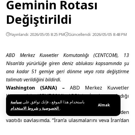
Geminin Rotası
Değiştirildi
Yayınlandı: 2026/05/05 8:25 PM
Güncellendi: 2026/05/05 8:48 PM
ABD Merkez Kuvvetler Komutanlığı (CENTCOM), 13
Nisan’da yürürlüğe giren deniz ablukası kapsamında şu
ana kadar 51 gemiye geri dönme veya rota değiştirme
talimatı verildiğini bildirdi.
Washington (SANA) –
ABD Merkez Kuvvetler
Komutanlığı
(CENTCOM), ABD’nin İran’a uyguladığı
باستخدام هذا الموقع ، فإنك توافق على
سياسة
deniz ablukasına ilişkin açıklama yaptı.
Almak
و
الخصوصية
شروط الاستخدام
.
CENTCOM
‘un sosyal medya platformu X üzerinden
yaptığı paylaşımda, “İran’a ulaşmalarını veya İran’dan
ayrılmalarını engellemek amacıyla 51 gemiyi geri