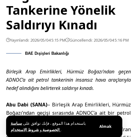
Tankerine Yönelik
Saldırıyı Kınadı
Yayınlandı: 2026/05/04 5:15 PM
Güncellendi: 2026/05/04 5:16 PM
BAE Dışişleri Bakanlığı
Birleşik Arap Emirlikleri, Hürmüz Boğazı’ndan geçen
ADNOC’a ait petrol tankerinin insansız hava araçlarıyla
hedef alındığını belirterek saldırıyı kınadı.
Abu Dabi (SANA)
– Birleşik Arap Emirlikleri, Hürmüz
Boğazı’ndan geçişi sırasında ADNOC’a ait bir petrol
tankerine yönelik düzenlenen saldırıyı kınadı.
باستخدام هذا الموقع ، فإنك توافق على
سياسة
Almak
BAE
Dışişleri Bakanlığı’ndan yapılan açıklamada, İran
و
الخصوصية
شروط الاستخدام
.