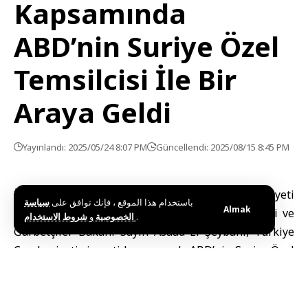
Kapsamında
ABD’nin Suriye Özel
Temsilcisi İle Bir
Araya Geldi
Yayınlandı: 2025/05/24 8:07 PM
Güncellendi: 2025/08/15 8:45 PM
İSTANBUL (SANA) –
Suriye Arap Cumhuriyeti
باستخدام هذا الموقع ، فإنك توافق على
سياسة
Almak
Cumhurbaşkanı Sayın Ahmed El Şara ile Dışişleri ve
و
الخصوصية
شروط الاستخدام
.
Gurbetçiler Bakanı Sayın Asaad El Şeybani, Türkiye
Cumhuriyeti ziyareti kapsamında ABD’nin Suriye Özel
Temsilcisi Sayın Tom Barrack ile bir araya geldi.