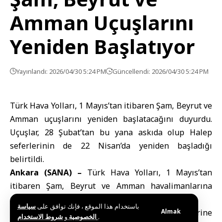
Amman Uçuşlarını
Yeniden Başlatıyor
Yayınlandı: 2026/04/30 5:24 PM
Güncellendi: 2026/04/30 5:24 PM
Türk Hava Yolları, 1 Mayıs’tan itibaren Şam, Beyrut ve
Amman uçuşlarını yeniden başlatacağını duyurdu.
Uçuşlar, 28 Şubat’tan bu yana askıda olup Halep
seferlerinin de 22 Nisan’da yeniden başladığı
belirtildi.
Ankara (SANA) –
Türk Hava Yolları
, 1 Mayıs’tan
itibaren Şam, Beyrut ve Amman havalimanlarına
uçuşlarını yeniden başlatacağını duyurdu.
باستخدام هذا الموقع ، فإنك توافق على
سياسة
Anadolu Ajansı
’nın şirkete dayandırdığı haberine
Almak
و
الخصوصية
شروط الاستخدام
.