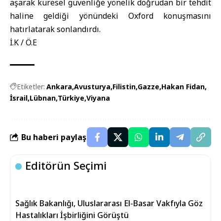
aşarak küresel güvenliğe yönelik doğrudan bir tehdit
haline geldiği yönündeki Oxford konuşmasını
hatırlatarak sonlandırdı.
İ.K / Ö.E
Etiketler:
Ankara
Avusturya
Filistin
Gazze
Hakan Fidan
İsrail
Lübnan
Türkiye
Viyana
Bu haberi paylaş
Editörün Seçimi
Sağlık Bakanlığı, Uluslararası El-Basar Vakfıyla Göz
Hastalıkları İşbirliğini Görüştü