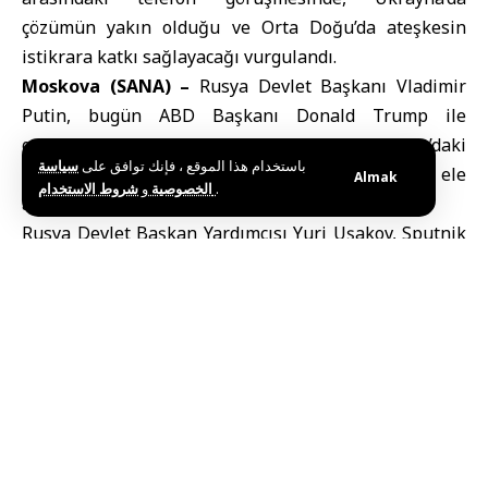
çözümün yakın olduğu ve Orta Doğu’da ateşkesin
istikrara katkı sağlayacağı vurgulandı.
Moskova (SANA) –
Rusya Devlet Başkanı Vladimir
Putin, bugün ABD Başkanı Donald Trump ile
gerçekleştirdiği telefon görüşmesinde Ukrayna’daki
باستخدام هذا الموقع ، فإنك توافق على
سياسة
durumu ve Orta Doğu bölgesindeki gelişmeleri ele
Almak
و
الخصوصية
شروط الاستخدام
.
aldı.
Rusya Devlet Başkan Yardımcısı Yuri Uşakov, Sputnik
haber ajansına dayandırılan açıklamasına göre, iki
liderin mevcut durumlara ilişkin benzer
değerlendirmelerde bulunduğunu bildirdi.
“Ukrayna’da çözüm yakın”
mesajı
Uşakov, Başkan Trump’ın “Ukrayna’daki çatışmayı
sona erdirecek bir anlaşmaya varılmasının yakın