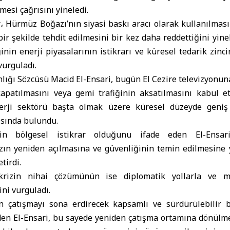
mesi çağrısını yineledi.
r
،
Hürmüz Boğazı
’nın siyasi baskı aracı olarak kullanılmas
bir şekilde tehdit edilmesini bir kez daha reddettiğini yine
nin enerji piyasalarının istikrarı ve küresel tedarik zinci
vurguladı.
nlığı
Sözcüsü Macid El-Ensari, bugün El Cezire televizyonun
apatılmasını veya gemi trafiğinin aksatılmasını kabul et
erji sektörü başta olmak üzere küresel düzeyde geni
ısında bulundu.
nin bölgesel istikrar olduğunu ifade eden El-Ensari
ın yeniden açılmasına ve güvenliğinin temin edilmesine 
tirdi.
 krizin nihai çözümünün ise diplomatik yollarla ve 
ni vurguladı.
n çatışmayı sona erdirecek kapsamlı ve sürdürülebilir 
den El-Ensari, bu sayede yeniden çatışma ortamına dönülme