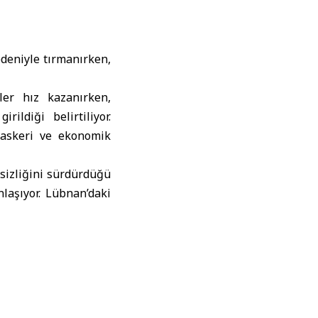
edeniyle tırmanırken,
ler hız kazanırken,
ildiği belirtiliyor.
 askeri ve ekonomik
sizliğini sürdürdüğü
nlaşıyor. Lübnan’daki
yor.
ri hareketlilik gibi
lanacağı ya da sınırlı
kleer dosya