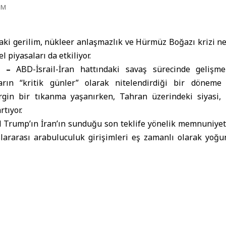
PM
aki gerilim, nükleer anlaşmazlık ve Hürmüz Boğazı krizi n
l piyasaları da etkiliyor.
A) –
ABD-İsrail-
İran
hattındaki savaş sürecinde gelişme
rın “kritik günler” olarak nitelendirdiği bir döneme gir
rgin bir tıkanma yaşanırken, Tahran üzerindeki siyasi,
rtıyor.
d Trump
’ın İran’ın sunduğu son teklife yönelik memnuniyet
slararası arabuluculuk girişimleri eş zamanlı olarak yoğu
ılıklı tehditler ise ateşkesin kırılganlığını gözler önüne seri
 süreçleri; ekonomik yaptırımlar, deniz ablukası ve aske
içe ilerliyor. Bu durum, sürecin ya geçici bir anlaşmayla sonuç
 başlayacağı ihtimallerini gündeme getiriyor.
 teklifinden memnun değil: Nü
e