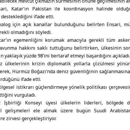
abilecek mevcut çıkmazın sürmesinin önüne geçilmesinin ama
ari, Katar’ın
Pakistan
ile koordinasyon halinde oldu
desteklediğini ifade etti.
alog için açık kanallar bulunduğunu belirten Ensari, mü
ekli olmadığını söyledi.
atar’ın egemenliğini korumak amacıyla gerekli tüm askeri 
savunma hakkını saklı tuttuğunu belirtirken, ülkesinin s
ın yaklaşık yüzde 98’ini bertaraf etmeyi başardığını açıkladı
ez ülkelerinin krizin diplomatik yollarla çözülmesi yön
eyerek, Hürmüz Boğazı’nda deniz güvenliğinin sağlanmasına 
rdüğünü ifade etti.
bölgesel istikrarı güçlendirmeye yönelik politikası çerçeves
tiğini vurguladı.
ez
İşbirliği Konseyi üyesi ülkelerin liderleri, bölgede
el gelişmeleri ele almak üzere bugün Suudi Arabista
re zirvesi gerçekleştiriyor.