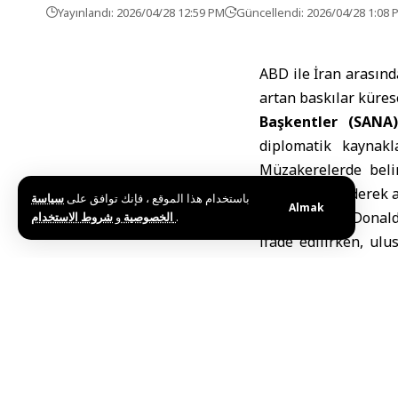
Yayınlandı: 2026/04/28 12:59 PM
Güncellendi: 2026/04/28 1:08 
ABD ile İran arasınd
artan baskılar kürese
Başkentler (SAN
diplomatik kaynakla
Müzakerelerde beli
baskılar da giderek a
باستخدام هذا الموقع ، فإنك توافق على
سياسة
Almak
ABD Başkanı
Donal
و
الخصوصية
شروط الاستخدام
.
ifade edilirken, ulu
saha gerilimi ve karş
Öte yandan müzakere
baskı araçlarıyla iç 
çatışmaların yeniden
Trump İran
kilit mesel