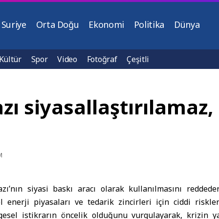
Suriye
Orta Doğu
Ekonomi
Politika
Dünya
Kültür
Spor
Video
Fotoğraf
Çeşitli
ı siyasallaştırılamaz
M
ı’nın siyasi baskı aracı olarak kullanılmasını reddeder
enerji piyasaları ve tedarik zincirleri için ciddi riskle
esel istikrarın öncelik olduğunu vurgulayarak, krizin y