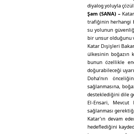
diyalog yoluyla çözül
Şam (SANA) –
Kata
trafiğinin herhangi 
su yolunun güvenliği
bir unsur olduğunu 
Katar Dışişleri Baka
ülkesinin boğazın k
bunun özellikle en
doğurabileceği uyar
Doha’nın önceliği
sağlanmasına, boğaz
desteklediğini dile ge
El-Ensari, Mevcut
sağlanması gerektiği
Katar’ın devam ede
hedeflediğini kayde