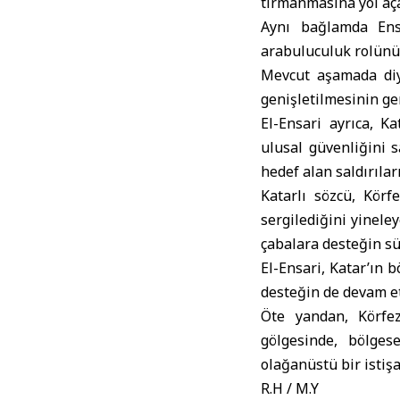
tırmanmasına yol aç
Aynı bağlamda Ens
arabuluculuk rolünü 
Mevcut aşamada diy
genişletilmesinin ger
El-Ensari ayrıca, K
ulusal güvenliğini 
hedef alan saldırılar
Katarlı sözcü, Körf
sergilediğini yinel
çabalara desteğin sü
El-Ensari, Katar’ın 
desteğin de devam et
Öte yandan,
Körf
gölgesinde, bölges
olağanüstü bir istişa
R.H / M.Y