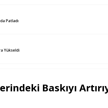
nda Patladı
ara Yükseldi
indeki Baskıyı Artırıy