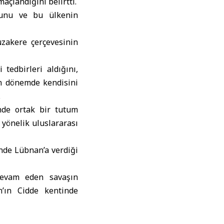
çlandığını belirtti.
ğunu ve bu ülkenin
zakere çerçevesinin
tedbirleri aldığını,
on dönemde kendisini
.
ünde ortak bir tutum
yönelik uluslararası
inde Lübnan’a verdiği
 devam eden savaşın
n’ın Cidde kentinde