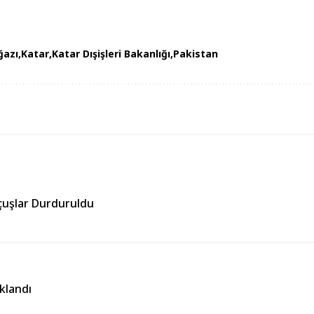
ğazı
Katar
Katar Dışişleri Bakanlığı
Pakistan
çuşlar Durduruldu
klandı