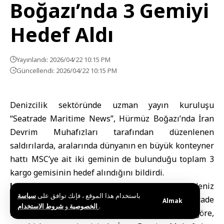
Boğazı’nda 3 Gemiyi
Hedef Aldı
Yayınlandı: 2026/04/22 10:15 PM
Güncellendi: 2026/04/22 10:15 PM
Denizcilik sektöründe uzman yayın kuruluşu
“Seatrade Maritime News”, Hürmüz Boğazı’nda İran
Devrim Muhafızları tarafından düzenlenen
saldırılarda, aralarında dünyanın en büyük konteyner
hattı MSC’ye ait iki geminin de bulunduğu toplam 3
kargo gemisinin hedef alındığını bildirdi.
Londra (SANA) –
Hürmüz Boğazı ve çevresinde deniz
باستخدام هذا الموقع ، فإنك توافق على
سياسة
trafiğine yönelik müdahaleler tırmanıyor. “Seatrade
Almak
و
الخصوصية
شروط الاستخدام
.
Maritime News” tarafından yayımlanan habere göre,