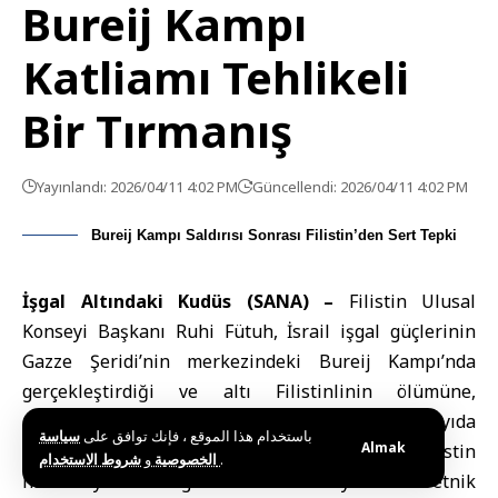
Bureij Kampı
Katliamı Tehlikeli
Bir Tırmanış
Yayınlandı: 2026/04/11 4:02 PM
Güncellendi: 2026/04/11 4:02 PM
Bureij Kampı Saldırısı Sonrası Filistin’den Sert Tepki
İşgal Altındaki Kudüs (SANA) –
Filistin Ulusal
Konseyi Başkanı Ruhi Fütuh
,
İsrail işgal güçleri
nin
Gazze Şeridi’nin merkezindeki Bureij Kampı’nda
gerçekleştirdiği ve altı Filistinlinin ölümüne,
aralarında ağır yaralıların da bulunduğu çok sayıda
باستخدام هذا الموقع ، فإنك توافق على
سياسة
Almak
kişinin yaralanmasına yol açan saldırıyı, Filistin
و
الخصوصية
شروط الاستخدام
.
halkına yönelik organize terör ve soykırım ile etnik