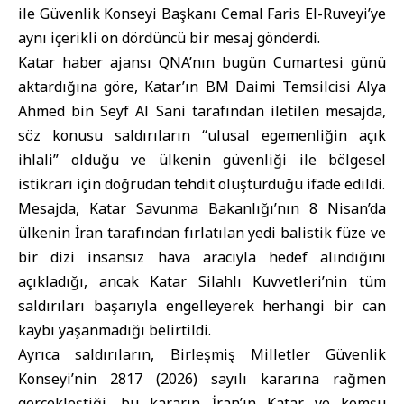
ile
Güvenlik Konseyi Başkanı Cemal Faris El-Ruveyi
’ye
aynı içerikli on dördüncü bir mesaj gönderdi.
Katar haber ajansı QNA’nın bugün Cumartesi günü
aktardığına göre, Katar’ın BM Daimi Temsilcisi Alya
Ahmed bin Seyf Al Sani tarafından iletilen mesajda,
söz konusu saldırıların “ulusal egemenliğin açık
ihlali” olduğu ve ülkenin güvenliği ile bölgesel
istikrarı için doğrudan tehdit oluşturduğu ifade edildi.
Mesajda, Katar Savunma Bakanlığı’nın 8 Nisan’da
ülkenin İran tarafından fırlatılan yedi balistik füze ve
bir dizi insansız hava aracıyla hedef alındığını
açıkladığı, ancak Katar Silahlı Kuvvetleri’nin tüm
saldırıları başarıyla engelleyerek herhangi bir can
kaybı yaşanmadığı belirtildi.
Ayrıca saldırıların, Birleşmiş Milletler Güvenlik
Konseyi’nin 2817 (2026) sayılı kararına rağmen
gerçekleştiği, bu kararın İran’ın Katar ve komşu