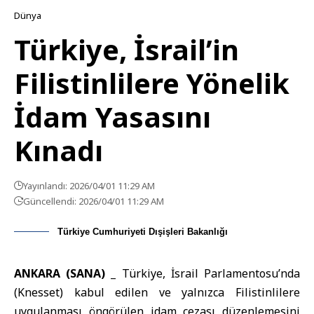
Dünya
Türkiye, İsrail’in
Filistinlilere Yönelik
İdam Yasasını
Kınadı
Yayınlandı: 2026/04/01 11:29 AM
Güncellendi: 2026/04/01 11:29 AM
Türkiye Cumhuriyeti Dışişleri Bakanlığı
ANKARA (SANA) _
Türkiye
, İsrail Parlamentosu’nda
(Knesset) kabul edilen ve yalnızca Filistinlilere
uygulanması öngörülen idam cezası düzenlemesini