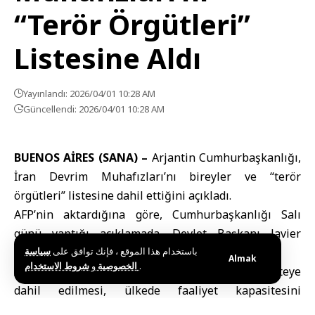
“Terör Örgütleri”
Listesine Aldı
Yayınlandı: 2026/04/01 10:28 AM
Güncellendi: 2026/04/01 10:28 AM
BUENOS AİRES (SANA) –
Arjantin
Cumhurbaşkanlığı,
İran Devrim Muhafızları
’nı bireyler ve “terör
örgütleri” listesine dahil ettiğini açıkladı.
AFP’nin aktardığına göre, Cumhurbaşkanlığı Salı
günü yaptığı açıklamada, Devlet Başkanı Javier
Milei’nin söz konusu kararı imzaladığını bildirdi.
سياسة
باستخدام هذا الموقع ، فإنك توافق على
Almak
و
الخصوصية
شروط الاستخدام
.
Açıklamada, “İran Devrim Muhafızları’nın bu listeye
dahil edilmesi, ülkede faaliyet kapasitesini
sınırlamaya yönelik mali yaptırımların ve operasyonel