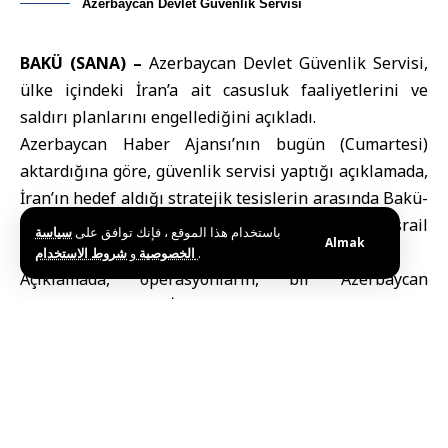
Azerbaycan Devlet Güvenlik Servisi
BAKÜ (SANA) –
Azerbaycan
Devlet Güvenlik Servisi,
ülke içindeki İran’a ait casusluk faaliyetlerini ve
saldırı planlarını engellediğini açıkladı.
Azerbaycan Haber Ajansı’nın bugün (Cumartesi)
aktardığına göre, güvenlik servisi yaptığı açıklamada,
İran’ın hedef aldığı stratejik tesislerin arasında Bakü-
Teplisi-Ceyhan petrol boru hattı ile Bakü’deki İsrail
باستخدام هذا الموقع ، فإنك توافق على
سياسة
Almak
Büyükelçiliği’nin de bulunduğunu belirtti.
و
الخصوصية
شروط الاستخدام
.
Açıklamada, operasyonların, bir Azerbaycan
vatandaşının, iki İranlı tarafından yönetilen bir
casusluk hücresiyle bağlantılı olduğunun ortaya
çıktığını vurgulandı. Bakü’nün Karadağ semtinde,
saklanmış halde büyük miktarda patlayıcı madde ele
geçirildiği, ayrıca üç adet gizlice yerleştirilmiş
patlayıcı cihazın imha edilerek, faillerin yakalandığı