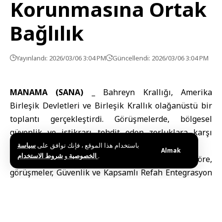
Korunmasına Ortak
Bağlılık
Yayınlandı: 2026/03/06 3:04 PM
Güncellendi: 2026/03/06 3:04 PM
MANAMA (SANA) _
Bahreyn Krallığı, Amerika
Birleşik Devletleri ve Birleşik Krallık olağanüstü bir
toplantı gerçekleştirdi. Görüşmelerde, bölgesel
güvenlik ve istikrarı tehdit eden zorluklara karşı
ortak mücadele kararlılığı vurgulandı.
باستخدام هذا الموقع ، فإنك توافق على
سياسة
Almak
و
الخصوصية
شروط الاستخدام
.
Bahreyn Haber Ajansı’nın bildirdiğine göre,
görüşmeler, Güvenlik ve Kapsamlı Refah Entegrasyon
Anlaşması’nın (C-SIPA) ikinci maddesi uyarınca
yapıldı. Toplantıda, İran kaynaklı sürekli saldırılar
ışığında bölgedeki mevcut güvenlik durumu