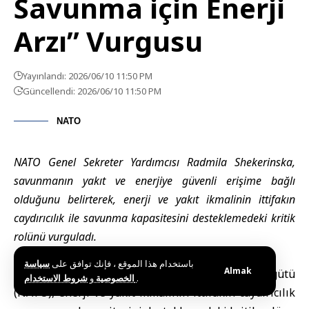
Savunma için Enerji
Arzı” Vurgusu
Yayınlandı: 2026/06/10 11:50 PM
Güncellendi: 2026/06/10 11:50 PM
NATO
NATO Genel Sekreter Yardımcısı Radmila Shekerinska,
savunmanın yakıt ve enerjiye güvenli erişime bağlı
olduğunu belirterek, enerji ve yakıt ikmalinin ittifakın
caydırıcılık ile savunma kapasitesini desteklemedeki kritik
rolünü vurguladı.
باستخدام هذا الموقع ، فإنك توافق على
سياسة
Almak
Brüksel
(SANA)
– Kuzey Atlantik Antlaşması Örgütü
و
الخصوصية
شروط الاستخدام
.
(
NATO
), enerji ve yakıt ikmalinin ittifakın caydırıcılık