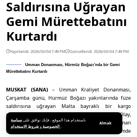
Saldırısına Uğrayan
Gemi Mürettebatını
Kurtardı
Yayınlandı: 2026/03/04 7:49 PM
Güncellendi: 2026/03/04 7:49 PM
Umman Donanması, Hürmüz Boğazı'nda bir Gemi
Mürettebatını Kurtardı
MUSKAT (SANA)
–
Umman Kraliyet Donanması
,
Çarşamba günü, Hürmüz Boğazı yakınlarında füze
saldırısına uğrayan Malta bayraklı bir kargo
gemisinin mürettebatını kurtardığını açıkladı. Olay,
باستخدام هذا الموقع ، فإنك توافق على
سياسة
ABD
–
İsrail
–
İran
çatışmasından kaynaklanan
Almak
و
الخصوصية
شروط الاستخدام
.
bölgedeki askeri gerilimlerin arttığı bir dönemde