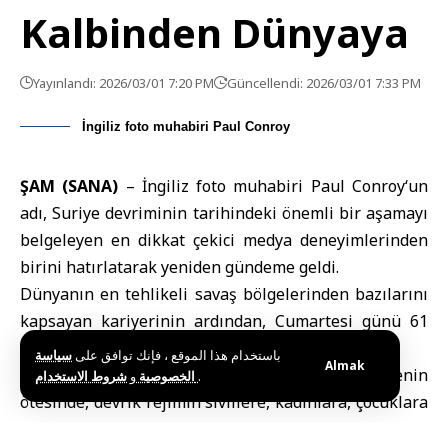
Kalbinden Dünyaya
Yayınlandı: 2026/03/01 7:20 PM
Güncellendi: 2026/03/01 7:33 PM
İngiliz foto muhabiri Paul Conroy
ŞAM (SANA)
–
İngiliz foto muhabiri Paul Conroy
‘un
adı, Suriye devriminin tarihindeki önemli bir aşamayı
belgeleyen en dikkat çekici medya deneyimlerinden
birini hatırlatarak yeniden gündeme geldi.
Dünyanın en tehlikeli savaş bölgelerinden bazılarını
kapsayan kariyerinin ardından, Cumartesi günü 61
yaşında hayatını kaybetti.
باستخدام هذا الموقع ، فإنك توافق على
سياسة
Almak
Conroy’un deneyimini anmak, sadece belgelemenin
و
الخصوصية
شروط الاستخدام
.
ötesinde, devrik rejimin sivillere, kadınlara, çocuklara
ve gazetecilere karşı işlediği suçların canlı