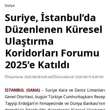
Dünya
Suriye, İstanbul’da
Düzenlenen Küresel
Ulaştırma
Koridorları Forumu
2025’e Katıldı
Yayınlandı: 2025/06/28 9:00 AM
Güncellendi: 2025/08/15 8:43 PM
İSTANBUL (SANA)
–
Suriye Kara ve Deniz Limanları
Genel Otoritesi, bugün Türkiye Cumhurbaşkanı Recep
Tayyip Erdoğan’ın himayesinde ve Dünya Bankası’nın