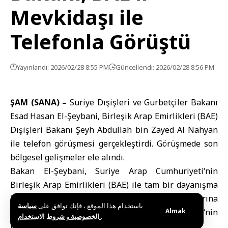
Mevkidaşı ile
Telefonla Görüştü
Yayınlandı: 2026/02/28 8:55 PM
Güncellendi: 2026/02/28 8:56 PM
ŞAM (SANA) –
Suriye Dışişleri ve Gurbetçiler Bakanı
Esad Hasan El-Şeybani
,
Birleşik Arap Emirlikleri
(BAE)
Dışişleri Bakanı Şeyh Abdullah bin Zayed Al Nahyan
ile telefon görüşmesi gerçekleştirdi. Görüşmede son
bölgesel gelişmeler ele alındı.
Bakan El-Şeybani,
Suriye Arap Cumhuriyeti
‘nin
Birleşik Arap Emirlikleri (BAE) ile tam bir dayanışma
içinde olduğunu vurgulayarak, Emirlik topraklarına
باستخدام هذا الموقع ، فإنك توافق على
سياسة
Almak
yönelik
İran
saldırılarını şiddetle kınadı ve
Suriye
‘nin
و
الخصوصية
شروط الاستخدام
.
kardeş ülke BAE’nin yanında durduğunu teyit etti.