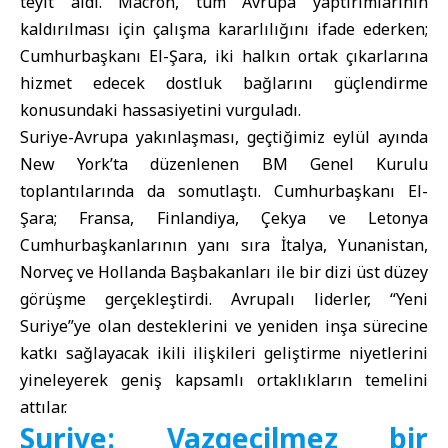
teyit aldı. Macron, tüm Avrupa yaptırımlarının
kaldırılması için çalışma kararlılığını ifade ederken;
Cumhurbaşkanı El-Şara, iki halkın ortak çıkarlarına
hizmet edecek dostluk bağlarını güçlendirme
konusundaki hassasiyetini vurguladı.
Suriye-Avrupa yakınlaşması, geçtiğimiz eylül ayında
New York’ta düzenlenen BM Genel Kurulu
toplantılarında da somutlaştı. Cumhurbaşkanı El-
Şara; Fransa, Finlandiya, Çekya ve Letonya
Cumhurbaşkanlarının yanı sıra İtalya, Yunanistan,
Norveç ve Hollanda Başbakanları ile bir dizi üst düzey
görüşme gerçekleştirdi. Avrupalı liderler, “Yeni
Suriye”ye olan desteklerini ve yeniden inşa sürecine
katkı sağlayacak ikili ilişkileri geliştirme niyetlerini
yineleyerek geniş kapsamlı ortaklıkların temelini
attılar.
Suriye: Vazgeçilmez bir