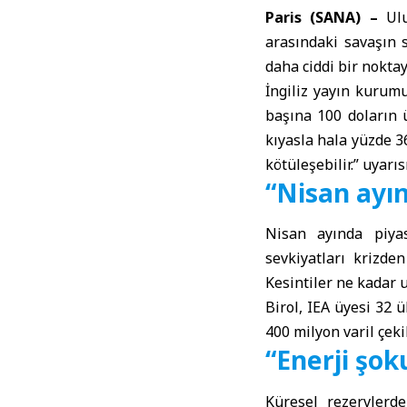
Paris (SANA) –
Ul
arasındaki savaşın
daha ciddi bir nokta
İngiliz yayın kurumu
başına 100 doların 
kıyasla hala yüzde 3
kötüleşebilir.” uyarıs
“Nisan ayın
Nisan ayında piyas
sevkiyatları krizde
Kesintiler ne kadar 
Birol, IEA üyesi 32 
400 milyon varil çek
“Enerji şo
Küresel rezervlerd