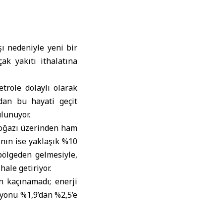
ı nedeniyle yeni bir
çak yakıtı ithalatına
trole dolaylı olarak
ndan bu hayati geçit
ulunuyor.
Boğazı üzerinden ham
ının ise yaklaşık %10
bölgeden gelmesiyle,
ale getiriyor.
n kaçınamadı; enerji
syonu %1,9’dan %2,5’e