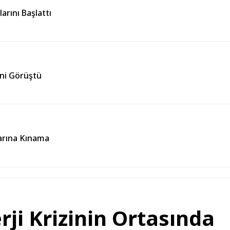
rını Başlattı
ğini Görüştü
larına Kınama
rji Krizinin Ortasında