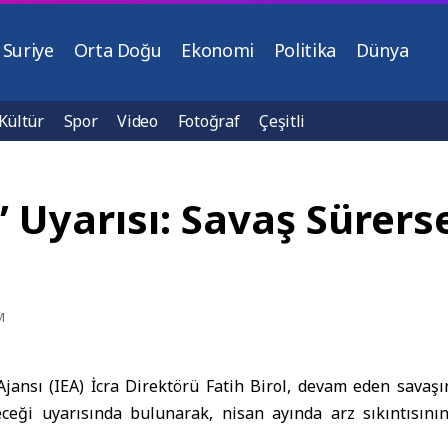
Suriye
Orta Doğu
Ekonomi
Politika
Dünya
Kültür
Spor
Video
Fotoğraf
Çeşitli
i” Uyarısı: Savaş Süre
M
Ajansı (IEA) İcra Direktörü Fatih Birol, devam eden savaşı
receği uyarısında bulunarak, nisan ayında arz sıkıntısının