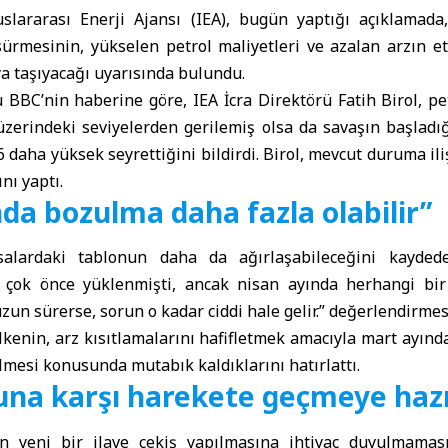
uslararası Enerji Ajansı
(IEA), bugün yaptığı açıklamad
 sürmesinin, yükselen
petrol
maliyetleri ve azalan arzın et
ya taşıyacağı uyarısında bulundu.
 BBC’nin haberine göre, IEA İcra Direktörü Fatih Birol, petr
üzerindeki seviyelerden gerilemiş olsa da savaşın başladı
6 daha yüksek seyrettiğini bildirdi. Birol, mevcut duruma i
ını yaptı.
da bozulma daha fazla olabilir”
alardaki tablonun daha da ağırlaşabileceğini kayded
n çok önce yüklenmişti, ancak nisan ayında herhangi bi
uzun sürerse, sorun o kadar ciddi hale gelir.” değerlendirme
ülkenin, arz kısıtlamalarını hafifletmek amacıyla mart ayınd
ilmesi konusunda mutabık kaldıklarını hatırlattı.
kuna karşı harekete geçmeye hazı
en yeni bir ilave çekiş yapılmasına ihtiyaç duyulmaması