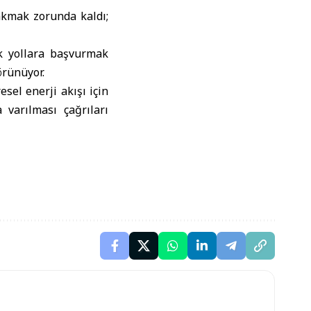
rakmak zorunda kaldı;
ik yollara başvurmak
örünüyor.
el enerji akışı için
 varılması çağrıları