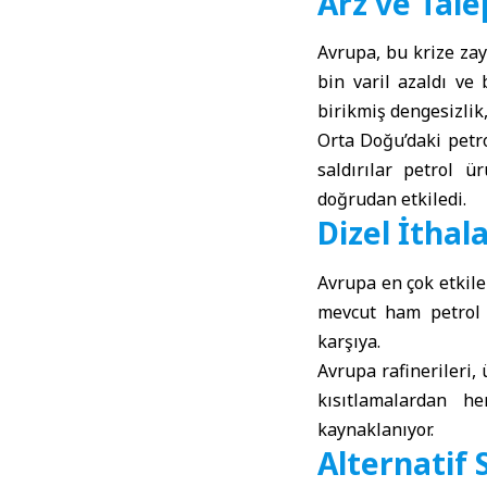
Arz ve Tale
Avrupa, bu krize zay
bin varil azaldı ve 
birikmiş dengesizlik,
Orta Doğu’daki petro
saldırılar petrol ü
doğrudan etkiledi.
Dizel İtha
Avrupa en çok etkile
mevcut ham petrol i
karşıya.
Avrupa rafinerileri
kısıtlamalardan h
kaynaklanıyor.
Alternatif 