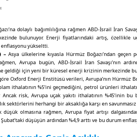
M
zı’na dolaylı bağımlılığına rağmen ABD-İsrail İran Savaş
ezinde bulunuyor. Enerji fiyatlarındaki artış, özellikle u
 enflasyonu yükseltti.
) –
Asya
ülkelerine kıyasla
Hürmüz Boğazı
’ndan geçen pe
rağmen,
Avrupa
bugün,
ABD-İsrail
İran
Savaşı’nın ardı
e geldiği için yeni bir küresel enerji krizinin merkezinde b
göre Oxford Enerji Enstitüsü verileri, Avrupa’nın Hürmüz 
oplam ithalatının %5’ini geçmediğini, petrol ürünleri ithalat
. Ancak risk, Avrupa uçak yakıtı ithalatının %45’inin bu 
lık sektörlerini herhangi bir aksaklığa karşı en savunmasız h
 düşük olmasına rağmen, Avrupa fiyat artışı dalgasında
a Şubat’taki düşüşün ardından %4,9 arttı ve bu durum enfla