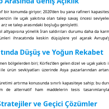
p Arasında Geniş Açıklık
ıf bir konumda giriyor; 2020’den bu yana rafineri kapasite
benzin ile uçak yakıtına olan talep savaş öncesi seviyele
 arz ve talep arasındaki boşluğu genişletti.
l altyapısına yönelik İran saldırıları durumu daha da karm
rünleri ihracatında keskin düşüşlere yol açarak Avrupa’
latında Düşüş ve Yoğun Rekabet
nen bölgelerden biri; Körfez’den gelen dizel ve uçak yakıtı i
le ürün sevkiyatları üzerinde Asya pazarlarından artan
, üretimi artırma konusunda sınırlı kapasiteye sahip; bu d
em de alternatif ham maddelerin tesis tasarımlarıy
Stratejiler ve Geçici Çözümler