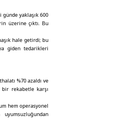
si günde yaklaşık 600
rin üzerine çıktı. Bu
aşık hale getirdi; bu
ya giden tedarikleri
thalatı %70 azaldı ve
 bir rekabetle karşı
urum hem operasyonel
la uyumsuzluğundan