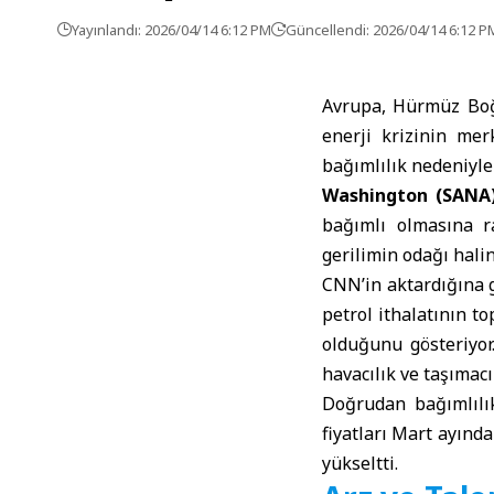
Yayınlandı: 2026/04/14 6:12 PM
Güncellendi: 2026/04/14 6:12 P
Avrupa, Hürmüz Boğa
enerji krizinin merk
bağımlılık nedeniyle
Washington (SANA
bağımlı olmasına 
gerilimin odağı halin
CNN’in aktardığına 
petrol ithalatının t
olduğunu gösteriyor
havacılık ve taşımacı
Doğrudan bağımlılık
fiyatları Mart ayınd
yükseltti.