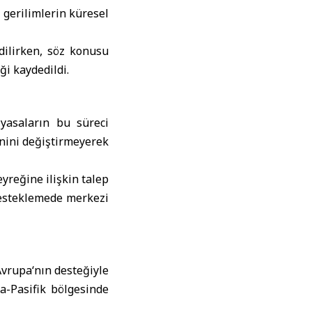
 gerilimlerin küresel
dilirken, söz konusu
i kaydedildi.
yasaların bu süreci
nini değiştirmeyerek
eyreğine ilişkin talep
desteklemede merkezi
Avrupa
‘nın desteğiyle
a-Pasifik
bölgesinde