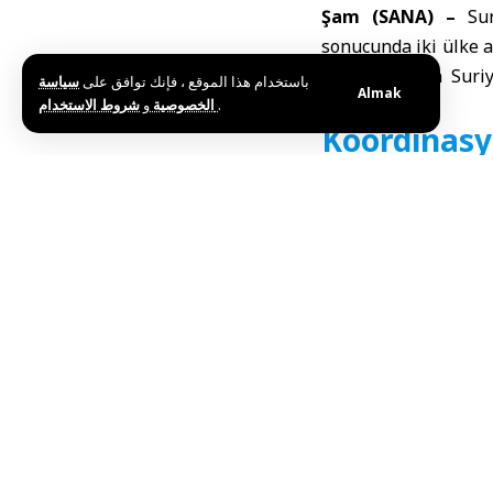
Şam (SANA) –
Su
sonucunda iki ülke 
ve Türkiye’nin Suri
باستخدام هذا الموقع ، فإنك توافق على
سياسة
Almak
bildirdi.
و
الخصوصية
شروط الاستخدام
.
Koordinasy
Suriye resmi haber 
temsilcileriyle yapı
geçişi sağladığını 
gerçekleştirmeyi ama
Görüşmelerde Türki
bir “geçiş platformu
ürünlerinin dış pazar
Teknik enge
Ticareti hızlandırma
ilişkin şu bilgileri