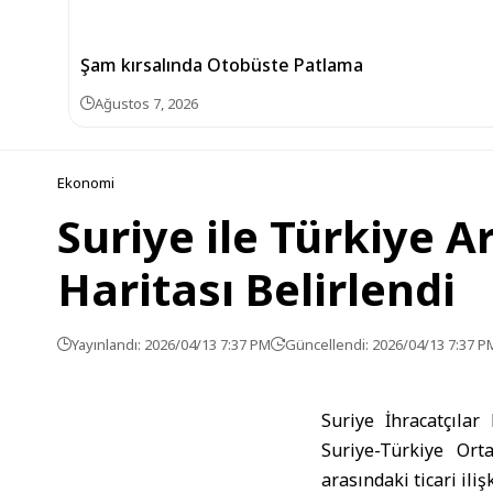
Şam kırsalında Otobüste Patlama
Ağustos 7, 2026
Ekonomi
Suriye ile Türkiye 
Haritası Belirlendi
Yayınlandı: 2026/04/13 7:37 PM
Güncellendi: 2026/04/13 7:37 P
Suriye İhracatçılar
Suriye-Türkiye Ort
arasındaki ticari iliş