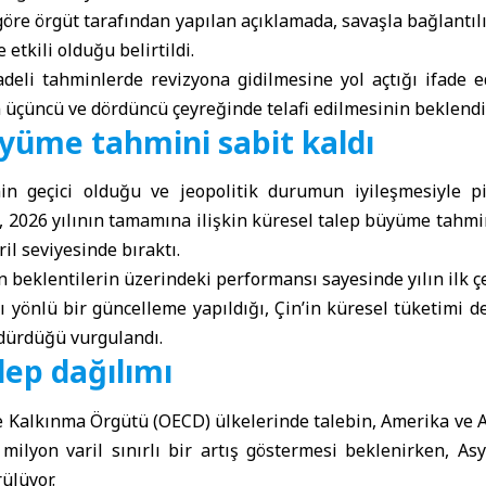
öre örgüt tarafından yapılan açıklamada, savaşla bağlantılı
 etkili olduğu belirtildi.
eli tahminlerde revizyona gidilmesine yol açtığı ifade e
 üçüncü ve dördüncü çeyreğinde telafi edilmesinin beklendiğ
üyüme tahmini sabit kaldı
in geçici olduğu ve jeopolitik durumun iyileşmesiyle pi
, 2026 yılının tamamına ilişkin küresel talep büyüme tahmi
il seviyesinde bıraktı.
n beklentilerin üzerindeki performansı sayesinde yılın ilk ç
ı yönlü bir güncelleme yapıldığı, Çin’in küresel tüketimi 
rdürdüğü vurgulandı.
lep dağılımı
ve Kalkınma Örgütü (OECD) ülkelerinde talebin,
Amerika
ve
 milyon varil sınırlı bir artış göstermesi beklenirken,
Asy
ülüyor.