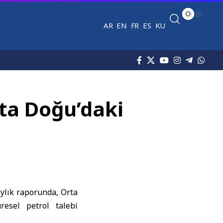
AR
EN
FR
ES
KU
rta Doğu’daki
aylık raporunda,
Orta
resel petrol talebi