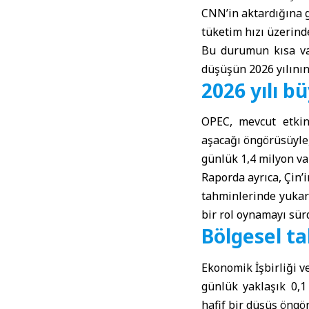
CNN’in aktardığına g
tüketim hızı üzerinde
Bu durumun kısa vad
düşüşün 2026 yılının
2026 yılı b
OPEC, mevcut etkin
aşacağı öngörüsüyle
günlük 1,4 milyon var
Raporda ayrıca, Çin’i
tahminlerinde yukar
bir rol oynamayı sü
Bölgesel ta
Ekonomik İşbirliği 
günlük yaklaşık 0,1
hafif bir düşüş öngör