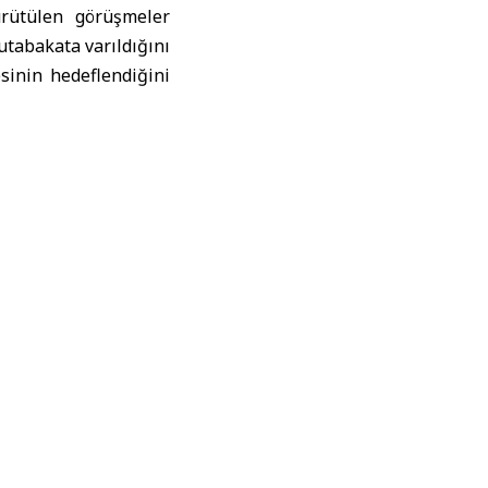
rütülen görüşmeler
tabakata varıldığını
sinin hedeflendiğini
Türk ihracat dünyası
edilebilir bir sürece
konomik entegrasyonu
a açılması noktasında
an, bu modelin Suriye
getiren Tahan, sürece
 planlanıyor. Bununla