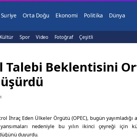
Suriye
Orta Doğu
Ekonomi
Politika
Dünya
Kültür
Spor
Video
Fotoğraf
Çeşitli
l Talebi Beklentisini O
Düşürdü
M
trol
İhraç Eden Ülkeler Örgütü (
OPEC
), bugün yayımladığı 
 yansımaları nedeniyle bu yılın ikinci çeyreği için kü
rdüğünü duyurdu.