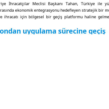
riye İhracatçılar Meclisi
Başkanı Tahan,
Türkiye
ile yü
arasında ekonomik entegrasyonu hedefleyen stratejik bir mu
ye ihracatı için bölgesel bir geçiş platformu haline gelme
ondan uygulama sürecine geçiş
ajansı SANA
’ya açıklamalarda bulunan Tahan, İstanbul’da 
lan görüşmelerin, koordinasyon aşamasından pratik ve icra 
belirtti. Tahan, bu sürecin iki ülke arasında tam bir e
çladığını vurguladı.
ye’nin,
Suriye
ihracatının bölgesel ve uluslararası pazarlar
” olarak konumlandırılmasının ele alındığını kaydeden Tah
lardaki varlığını güçlendireceğini ifade etti.
ller ve kalite standartları
k adına tarafların resmi temas noktaları belirlediğini dile 
 verdi: “Önümüzdeki haftalarda teknik bir toplantı yapılması