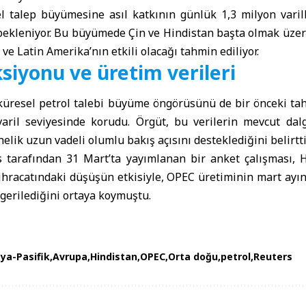
l talep büyümesine asıl katkının günlük 1,3 milyon varill
bekleniyor. Bu büyümede Çin ve
Hindistan
başta olmak üzer
 ve Latin Amerika’nın etkili olacağı tahmin ediliyor.
siyonu ve üretim verileri
 küresel petrol talebi büyüme öngörüsünü de bir önceki ta
varil seviyesinde korudu. Örgüt, bu verilerin mevcut da
elik uzun vadeli olumlu bakış açısını desteklediğini belirtti
rs
tarafından 31 Mart’ta yayımlanan bir anket çalışması,
 ihracatındaki düşüşün etkisiyle, OPEC üretiminin mart ay
gerilediğini ortaya koymuştu.
ya-Pasifik
Avrupa
Hindistan
OPEC
Orta doğu
petrol
Reuters