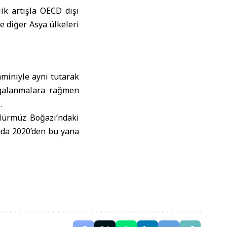
ik artışla OECD dışı
e diğer Asya ülkeleri
hminiyle aynı tutarak
lgalanmalara rağmen
.
 Hürmüz Boğazı’ndaki
ında 2020’den bu yana