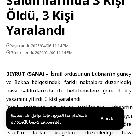
Saldırılarında 3 Kişi
Öldü, 3 Kişi
Yaralandı
Yayınlandı: 2026/04/06 11:14 PM
Güncellendi: 2026/04/06 11:14 PM
BEYRUT (SANA) –
İsrail ordusunun Lübnan’ın güneyi
ve Bekaa bölgesindeki farklı noktalara düzenlediği
hava saldırılarında ilk belirlemelere göre 3 kişi
yaşamını yitirdi, 3 kişi yaralandı.
İsrail ordusuna ait savaş uçaklarının Lübnan’ın
باستخدام هذا الموقع ، فإنك توافق على
سياسة
güneyi ve iç kesimlerine yönelik saldırıları sürüyor.
Almak
و
الخصوصية
شروط الاستخدام
.
Lübnan resmi ajansı NNA’da yer alan habere göre,
İsrail’in farklı bölgelere düzenlediği hava