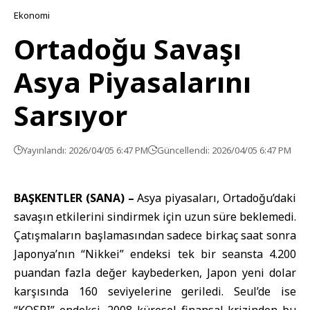
Ekonomi
Ortadoğu Savaşı
Asya Piyasalarını
Sarsıyor
Yayınlandı: 2026/04/05 6:47 PM
Güncellendi: 2026/04/05 6:47 PM
BAŞKENTLER (SANA) –
Asya
piyasaları,
Ortadoğu
’daki
savaşın etkilerini sindirmek için uzun süre beklemedi.
Çatışmaların başlamasından sadece birkaç saat sonra
Japonya
’nın “Nikkei” endeksi tek bir seansta 4.200
puandan fazla değer kaybederken, Japon yeni dolar
karşısında 160 seviyelerine geriledi.
Seul
’de ise