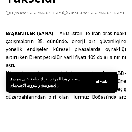
Yayınlandı: 2026/04/03 5:16 PM
Güncellendi: 2026/04/03 5:16 PM
BAŞKENTLER (SANA) –
ABD
-İsrail ile İran arasındaki
çatışmaların 35. gününde, enerji arz güvenliğine
yönelik endişeler küresel piyasalarda oynaklığı
artırırken Brent petrolün varil fiyatı 109 dolar sınırını
aştı.
Küresel petrol ve menkul kıymet piyasaları, ABD-
باستخدام هذا الموقع ، فإنك توافق على
سياسة
İsrail
ile
İran
arasındaki savaşın 35’inci gününe
Almak
و
الخصوصية
شروط الاستخدام
.
girmesi ve dünyanın en kritik enerji geçiş
güzergahlarından biri olan Hürmüz Boğazı’nda arz
kesintisi yaşanabileceği korkusuyla sert bir
dalgalanma sürecine girdi.
Söz konusu jeopolitik gerilim, yatırımcıların risk
iştahını baskılarken petrol fiyatları, döviz kurları ve