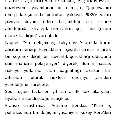
Fransız araştırmacı Valérie Niquet, “El-Şark El-Evsat”
gazetesinde yayımlanan bir demeçte, “Japonya’nın
enerji karışımında petrolün yaklaşık %35’e yakın
payıyla devam eden bağımlılığı göz önüne
alındığında, stratejik rezervlerin geçici bir çözüm
olarak kaldığını” vurguladı.
Niquet, “Son gelişmeler, Tokyo ve Seul’deki karar
alıcıların enerji kaynaklarını çeşitlendirmenin artık
bir seçenek değil, bir güvenlik gerekliliği olduğuna
dair inancını pekiştiriyor” diyerek, ilginin hassas
nakliye yollarına olan bağımlılığı azaltan bir
alternatif olarak nükleer enerjiye yeniden
yöneldiğine işaret etti.
Seul, üçten fazla on yıl sonra ilk kez akaryakıt
fiyatlarını dondurduğunu açıkladı.
Fransız araştırmacı Antoine Bondaz, “Kore iç
politikasında bir değişim yaşanıyor; Kuzey Kore’den