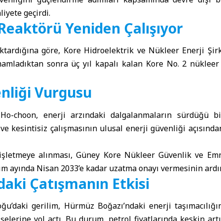
iyete geçirdi.
 Reaktörü Yeniden Çalışıyor
aktardığına göre,
Kore Hidroelektrik ve Nükleer Enerji Şirk
amladıktan sonra üç yıl kapalı kalan Kore No. 2 nükleer
enliği Vurgusu
Ho-choon, enerji arzındaki dalgalanmaların sürdüğü 
 ve kesintisiz çalışmasının ulusal enerji güvenliği açısınd
işletmeye alınması, Güney Kore Nükleer Güvenlik ve Em
ım ayında Nisan 2033’e kadar uzatma onayı vermesinin ardı
daki Çatışmanın Etkisi
u’daki gerilim, Hürmüz Boğazı’ndaki enerji taşımacılığı
şelerine yol açtı. Bu durum, petrol fiyatlarında keskin ar