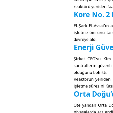
reaktörü yeniden faal
Kore No. 2
El-Şark El-Avsat’ın 
işletme ömrünü tam
devreye aldı.
Enerji Güv
Şirket CEO’su Kim 
santrallerin güvenli
olduğunu belirtti.
Reaktörün yeniden 
işletme süresini Kas
Orta Doğu’
Öte yandan Orta Doğ
piyasalarda arz endi