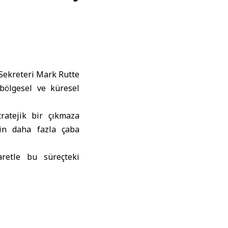
ekreteri Mark Rutte
bölgesel ve küresel
ratejik bir çıkmaza
çin daha fazla çaba
retle bu süreçteki
ne yönelik gayretleri
perasyonların devam
 değil, tüm insanlık