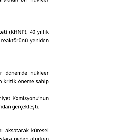
eti
(KHNP), 40 yıllık
 reaktörünü yeniden
bir dönemde nükleer
an kritik öneme sahip
niyet Komisyonu’nun
ndan gerçekleşti.
nı aksatarak küresel
tışlara neden olurken