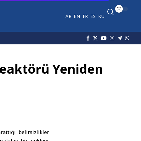
AR
EN
FR
ES
KU
Reaktörü Yeniden
attığı belirsizlikler
ırakılan bir nükleer