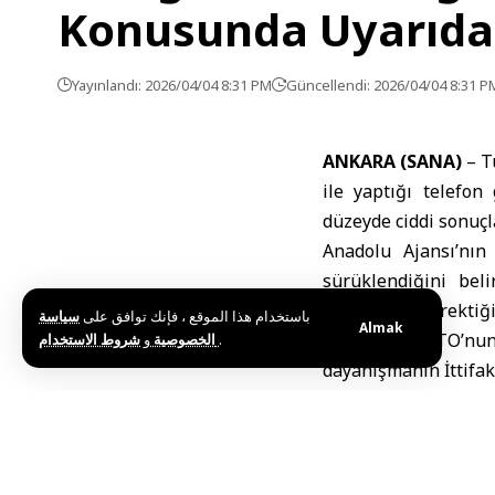
Konusunda Uyarıda
Yayınlandı: 2026/04/04 8:31 PM
Güncellendi: 2026/04/04 8:31 P
ANKARA (SANA)
–
T
ile yaptığı telefo
düzeyde ciddi sonuçl
Anadolu Ajansı’nın
sürüklendiğini bel
göstermesi gerektiğin
باستخدام هذا الموقع ، فإنك توافق على
سياسة
Almak
Erdoğan, NATO’nun
و
الخصوصية
شروط الاستخدام
.
dayanışmanın İttifak
Erdoğan ayrıca,
Uk
sürdüğünü belirtti.
Geçtiğimiz hafta d
etmesinin maliyetle