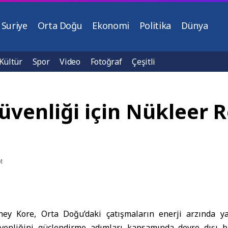
Suriye
Orta Doğu
Ekonomi
Politika
Dünya
Kültür
Spor
Video
Fotoğraf
Çeşitli
üvenliği için Nükleer 
M
ey Kore
, Orta Doğu’daki çatışmaların enerji arzında yar
venliğini güçlendirme adımları kapsamında devre dışı b