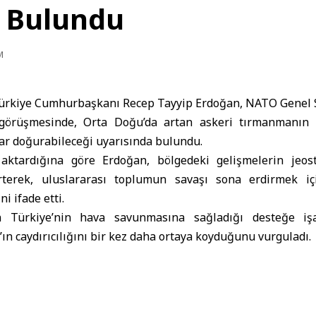
 Bulundu
M
ürkiye Cumhurbaşkanı Recep Tayyip Erdoğan
,
NATO Genel S
n görüşmesinde, Orta Doğu’da artan askeri tırmanmanın 
ar doğurabileceği uyarısında bulundu.
 aktardığına göre Erdoğan, bölgedeki gelişmelerin jeost
irterek, uluslararası toplumun savaşı sona erdirmek i
i ifade etti.
 Türkiye’nin hava savunmasına sağladığı desteğe işa
’ın caydırıcılığını bir kez daha ortaya koyduğunu vurguladı.
rayna
–
Rusya
savaşının barışçıl yollarla sona erdirilmesi
a benzer uyarılarda bulunan Erdoğan, bölgedeki askeri o
ri artıracağını ve savaşın bedelinin yalnızca taraflarca