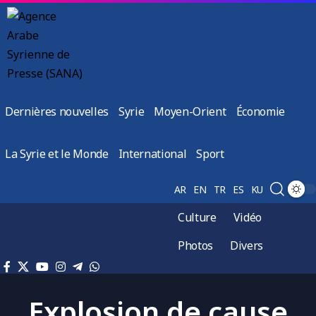
Dernières nouvelles
Syrie
Moyen-Orient
Économie
La Syrie et le Monde
International
Sport
AR
EN
TR
ES
KU
Culture
Vidéo
Photos
Divers
Explosion de cause