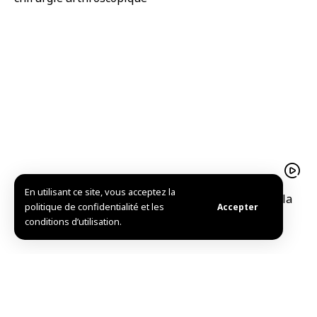
En utilisant ce site, vous acceptez la
55 poètes et écrivains au Festival international de la
politique de confidentialité et les
Accepter
poésie arabe à Damas
conditions d’utilisation.