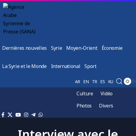
Dernières nouvelles
Syrie
Moyen-Orient
Économie
La Syrie et le Monde
International
Sport
AR
EN
TR
ES
KU
Culture
Vidéo
Photos
Divers
Interview avec le