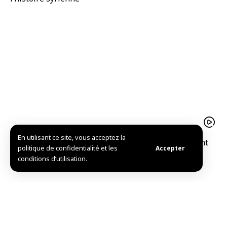
En utilisant ce site, vous acceptez la
Le pistache d’Alep est un trésor agricolequi soutient
politique de confidentialité et les
Accepter
l’économie familiale à Idleb
conditions d’utilisation.