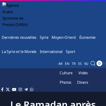
Dernières nouvelles
Syrie
Moyen-Orient
Économie
La Syrie et le Monde
International
Sport
AR
EN
TR
ES
KU
Culture
Vidéo
Photos
Divers
Le Ramadan après