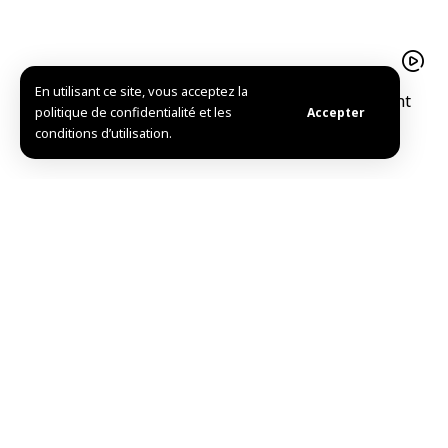
En utilisant ce site, vous acceptez la
Le pistache d’Alep est un trésor agricolequi soutient
politique de confidentialité et les
Accepter
l’économie familiale à Idleb
conditions d’utilisation.
Mise en service de l’Hôpital national de Douma après
sa réhabilitation