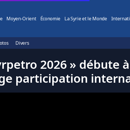
ie
Moyen-Orient
Économie
La Syrie et le Monde
Internat
otos
Divers
yrpetro 2026 » débute
ge participation intern