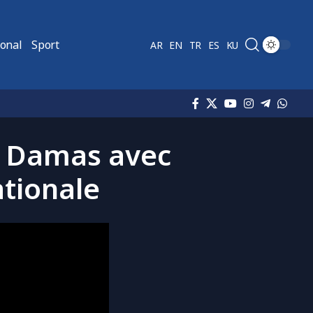
ional
Sport
AR
EN
TR
ES
KU
 à Damas avec
ationale