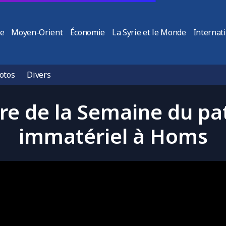
ie
Moyen-Orient
Économie
La Syrie et le Monde
Internat
otos
Divers
re de la Semaine du pa
immatériel à Homs