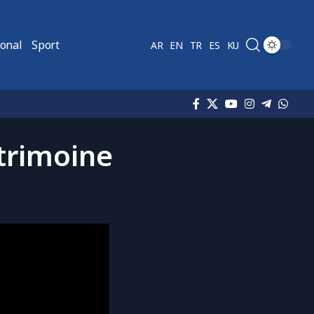
ional
Sport
AR
EN
TR
ES
KU
trimoine