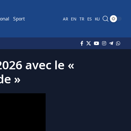
ional
Sport
AR
EN
TR
ES
KU
2026 avec le «
de »