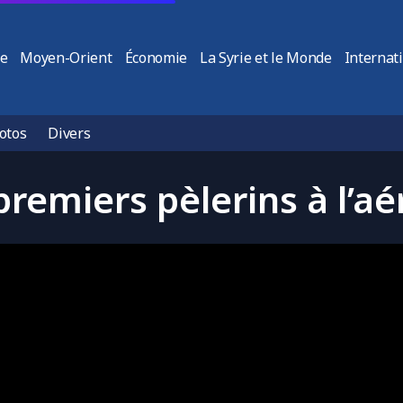
ie
Moyen-Orient
Économie
La Syrie et le Monde
Internat
otos
Divers
premiers pèlerins à l’aé