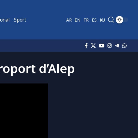
ional
Sport
AR
EN
TR
ES
KU
roport d’Alep