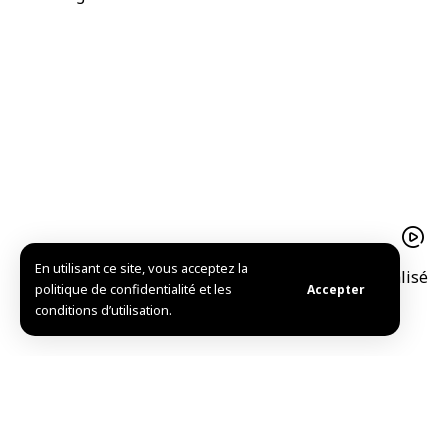
En utilisant ce site, vous acceptez la
Coup d’envoi du salon international médical spécialisé
politique de confidentialité et les
Accepter
Medica Scope 2026
conditions d’utilisation.