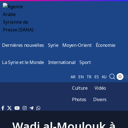
Dernières nouvelles
Syrie
Moyen-Orient
Économie
La Syrie et le Monde
International
Sport
AR
EN
TR
ES
KU
Culture
Vidéo
Photos
Divers
Wadi al‑Moulouk à