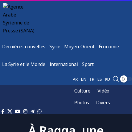
Dernières nouvelles
Syrie
Moyen-Orient
Économie
La Syrie et le Monde
International
Sport
AR
EN
TR
ES
KU
Culture
Vidéo
Photos
Divers
À Raqqa, une