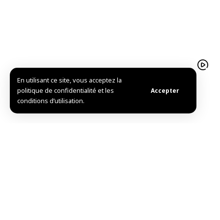
En utilisant ce site, vous acceptez la
Atelier syro-allemand à Idleb pour développer la
politique de confidentialité et les
Accepter
chirurgie arthroscopique
conditions d’utilisation.