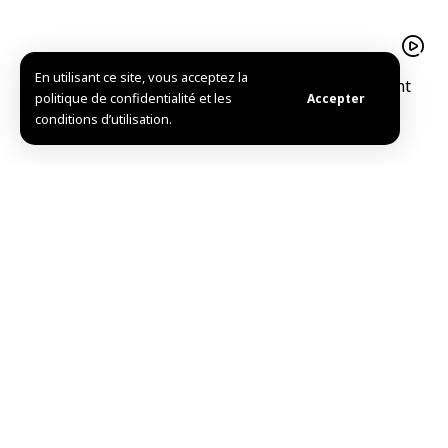
En utilisant ce site, vous acceptez la
Le pistache d’Alep est un trésor agricolequi soutient
politique de confidentialité et les
Accepter
l’économie familiale à Idleb
conditions d’utilisation.
Mise en service de l’Hôpital national de Douma après
sa réhabilitation