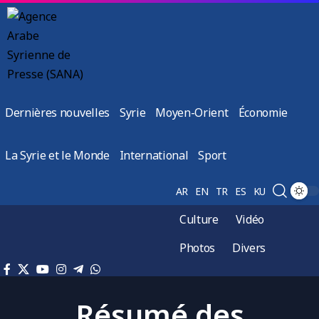
Dernières nouvelles
Syrie
Moyen-Orient
Économie
La Syrie et le Monde
International
Sport
AR
EN
TR
ES
KU
Culture
Vidéo
Photos
Divers
Résumé des