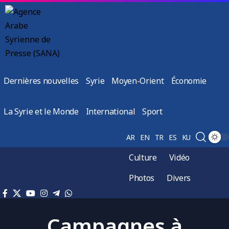
Dernières nouvelles
Syrie
Moyen-Orient
Économie
La Syrie et le Monde
International
Sport
AR
EN
TR
ES
KU
Culture
Vidéo
Photos
Divers
Campagnes à