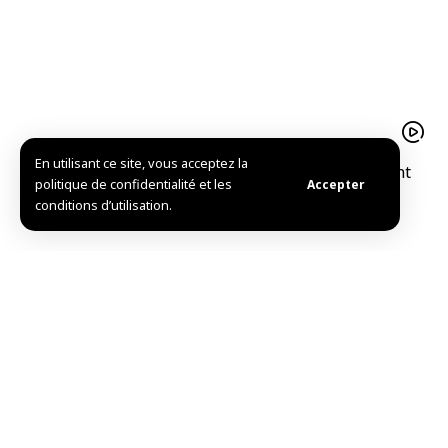
En utilisant ce site, vous acceptez la
Le pistache d’Alep est un trésor agricolequi soutient
politique de confidentialité et les
Accepter
l’économie familiale à Idleb
conditions d’utilisation.