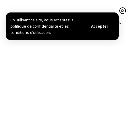
En utilisant ce site, vous acceptez la
55 poètes et écrivains au Festival international de la
politique de confidentialité et les
Accepter
poésie arabe à Damas
conditions d’utilisation.
De la réception du président al-Charaa du président
de la région du Kurdistan d’Irak