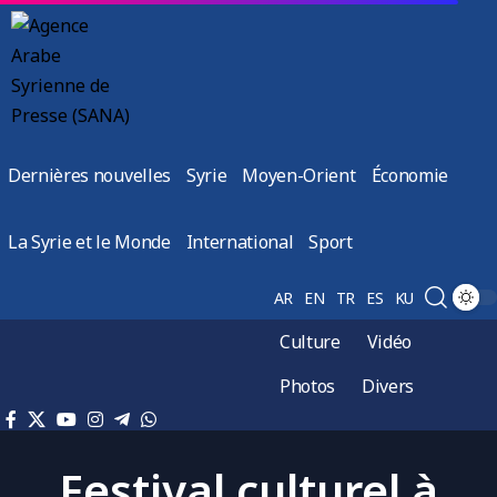
Dernières nouvelles
Syrie
Moyen-Orient
Économie
La Syrie et le Monde
International
Sport
AR
EN
TR
ES
KU
Culture
Vidéo
Photos
Divers
Festival culturel à