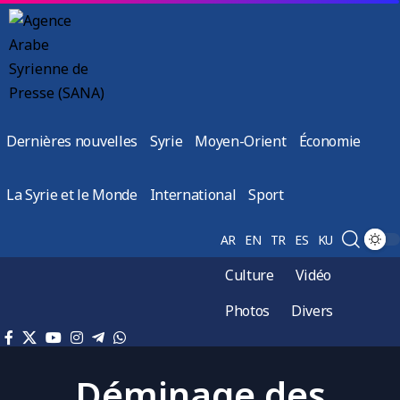
Dernières nouvelles
Syrie
Moyen-Orient
Économie
La Syrie et le Monde
International
Sport
AR
EN
TR
ES
KU
Culture
Vidéo
Photos
Divers
Déminage des