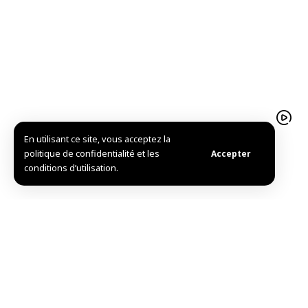
En utilisant ce site, vous acceptez la
Atelier syro-allemand à Idleb pour développer la
politique de confidentialité et les
Accepter
chirurgie arthroscopique
conditions d’utilisation.