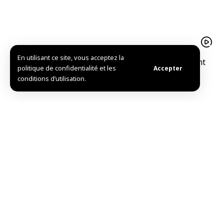
En utilisant ce site, vous acceptez la
Le pistache d’Alep est un trésor agricolequi soutient
politique de confidentialité et les
Accepter
l’économie familiale à Idleb
conditions d’utilisation.
Mise en service de l’Hôpital national de Douma après