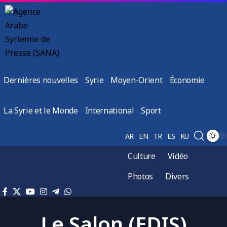
Dernières nouvelles
Syrie
Moyen-Orient
Économie
La Syrie et le Monde
International
Sport
AR
EN
TR
ES
KU
Culture
Vidéo
Photos
Divers
Le Salon (EDIS)