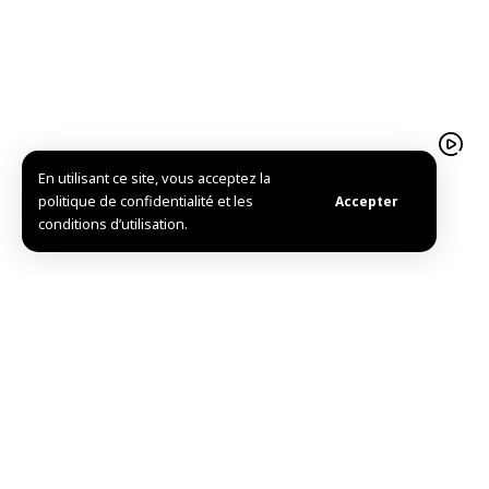
En utilisant ce site, vous acceptez la
Atelier syro-allemand à Idleb pour développer la
politique de confidentialité et les
Accepter
chirurgie arthroscopique
conditions d’utilisation.