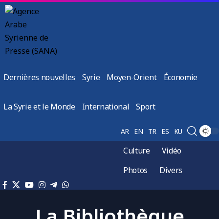
Dernières nouvelles
Syrie
Moyen-Orient
Économie
La Syrie et le Monde
International
Sport
AR
EN
TR
ES
KU
Culture
Vidéo
Photos
Divers
La Bibliothèque