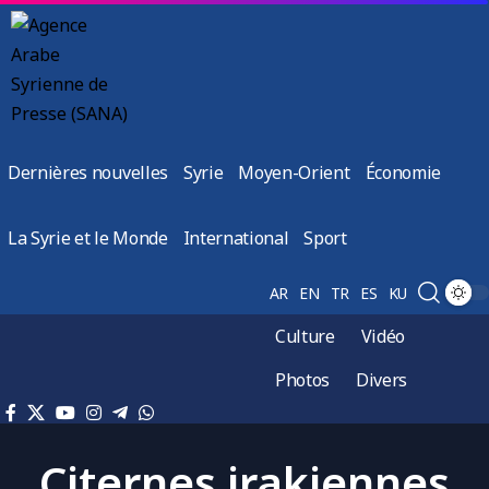
Dernières nouvelles
Syrie
Moyen-Orient
Économie
La Syrie et le Monde
International
Sport
AR
EN
TR
ES
KU
Culture
Vidéo
Photos
Divers
Citernes irakiennes