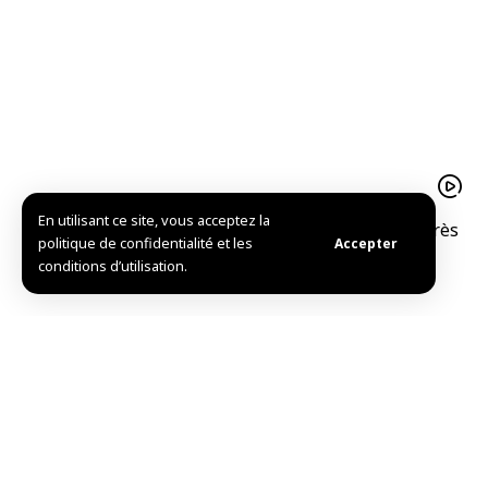
En utilisant ce site, vous acceptez la
Mise en service de l’Hôpital national de Douma après
politique de confidentialité et les
Accepter
sa réhabilitation
conditions d’utilisation.