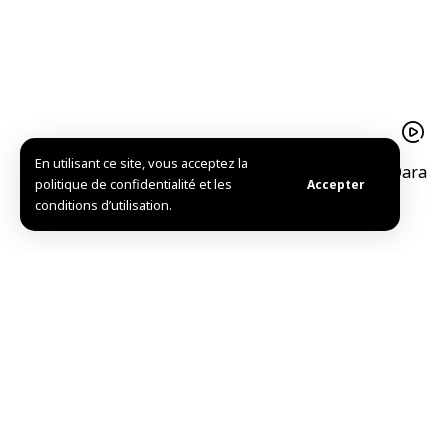
En utilisant ce site, vous acceptez la
Destruction de 1500 mines dans la périphérie de Qara
politique de confidentialité et les
Accepter
dans la banlieue de Damas
conditions d’utilisation.