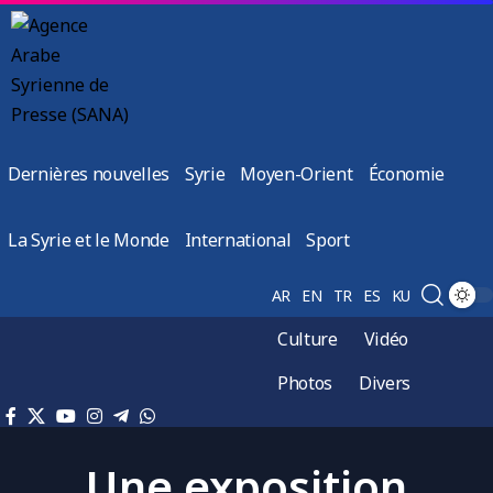
Dernières nouvelles
Syrie
Moyen-Orient
Économie
La Syrie et le Monde
International
Sport
AR
EN
TR
ES
KU
Culture
Vidéo
Photos
Divers
Une exposition