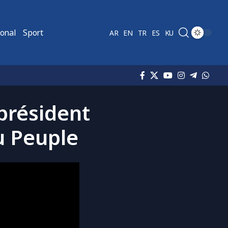
ional
Sport
AR
EN
TR
ES
KU
 président
u Peuple