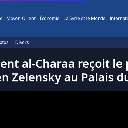
ie
Moyen-Orient
Économie
La Syrie et le Monde
Internat
otos
Divers
ent al‑Charaa reçoit le
en Zelensky au Palais d