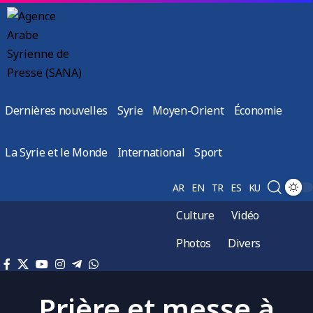
Dernières nouvelles
Syrie
Moyen-Orient
Économie
La Syrie et le Monde
International
Sport
AR
EN
TR
ES
KU
Culture
Vidéo
Photos
Divers
Prière et messe à