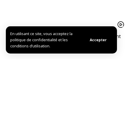
En utilisant ce site, vous acceptez la
De la réception du président al-Charaa du président
politique de confidentialité et les
Accepter
de la région du Kurdistan d’Irak
conditions d’utilisation.
Coup d’envoi du salon international médical spécialisé