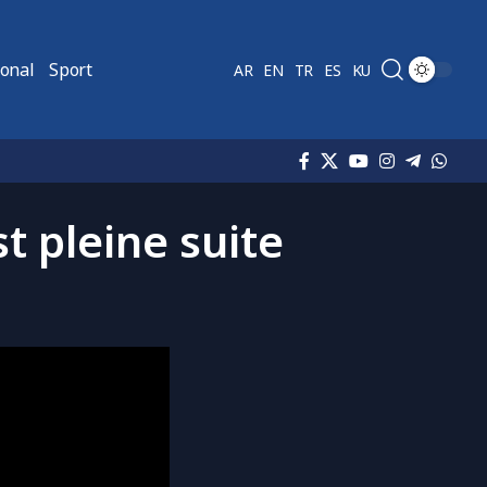
ional
Sport
AR
EN
TR
ES
KU
t pleine suite