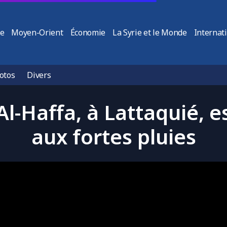
ie
Moyen-Orient
Économie
La Syrie et le Monde
Internat
otos
Divers
Al-Haffa, à Lattaquié, es
aux fortes pluies